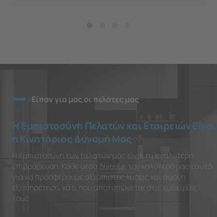
Είπαν για μας οι πελάτες μας
Η Εμπιστοσύνη Πελατών και Εταιρειών Είναι
η Κινητήριος Δύναμή Μας
Η εμπιστοσύνη των πελατών μας είναι η μεγαλύτερη
επιβράβευση. Κάθε μέρα δίνουμε τον καλύτερό μας εαυτό
για να προσφέρουμε αξιόπιστες λύσεις και άψογη
εξυπηρέτηση, κάτι που αποτυπώνεται στις εμπειρίες
τους.