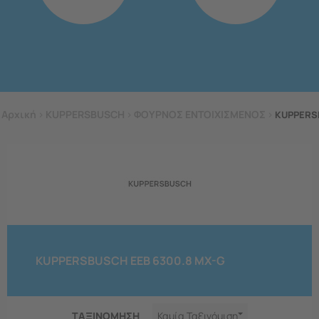
Αρχική
>
KUPPERSBUSCH
>
ΦΟΥΡΝΟΣ ΕΝΤΟΙΧΙΣΜΕΝΟΣ
>
KUPPERS
KUPPERSBUSCH EEB 6300.8 MX-G
ΤΑΞΙΝΟΜΗΣΗ
Καμία Ταξινόμιση