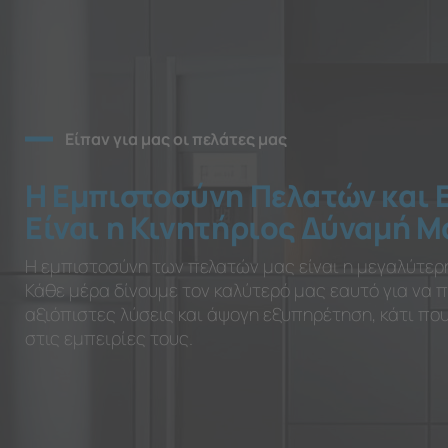
Είπαν για μας οι πελάτες μας
Η Εμπιστοσύνη Πελατών και 
Είναι η Κινητήριος Δύναμή Μ
Η εμπιστοσύνη των πελατών μας είναι η μεγαλύτερ
Κάθε μέρα δίνουμε τον καλύτερό μας εαυτό για να
αξιόπιστες λύσεις και άψογη εξυπηρέτηση, κάτι π
στις εμπειρίες τους.