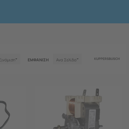
ξινόμιση
ΕΜΦΑNΙΣΗ
Ανα Σελίδα