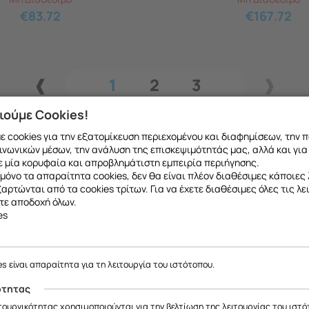
€
83.72
€
167.72
1
2
3
ιούμε Cookies!
 cookies για την εξατομίκευση περιεχομένου και διαφημίσεων, την 
ινωνικών μέσων, την ανάλυση της επισκεψιμότητάς μας, αλλά και για
 μία κορυφαία και απροβλημάτιστη εμπειρία περιήγησης.
μόνο τα απαραίτητα cookies, δεν θα είναι πλέον διαθέσιμες κάποιες 
εξαρτώνται από τα cookies τρίτων. Για να έχετε διαθέσιμες όλες τις λε
τε αποδοχή όλων.
es
ε να σας ενημερώσουμε ότι η επιχείρησή μας θα παραμείνει κλειστή
το ανταλλακτικό που θέλετε μπορείτε να
κάνετ
έως και 18/08
, λόγω καλοκαιρινών διακοπών.
es είναι απαραίτητα για τη λειτουργία του ιστότοπου.
 να μιλήσετε με εξειδικευμένο συνεργάτη μας
Θα είμαστε ξανά κοντά σας από
19/08
.
ότητας
ας ευχαριστούμε για την κατανόηση και σας ευχόμαστε καλό καλοκαίρ
ιτουργικότητας χρησιμοποιούνται για την βελτίωση της λειτουργίας του ιστό