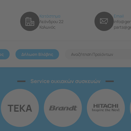
Κατάστημα
Email
Λεάνδρου 22
info@gen
Κολωνός
parts@ge
ος
Δήλωση Βλάβης
Service οικιακών συσκευών