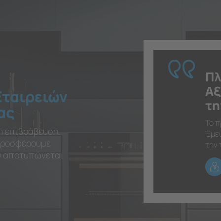
Πλ
Αξ
Εταιρειών
τη
ας
Το π
η επιβράβευση.
Έμει
 προσφέρουμε
την 
ου αποτυπώνεται