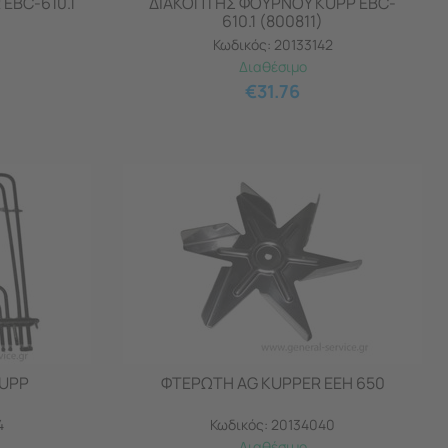
EBC-610.1
ΔΙΑΚΟΠΤΗΣ ΦΟΥΡΝΟΥ KUPP EBC-
610.1 (800811)
Κωδικός:
20133142
Διαθέσιμο
€
31.76
KUPP
ΦΤΕΡΩΤΗ AG KUPPER EEH 650
4
Κωδικός:
20134040
Διαθέσιμο