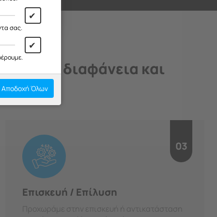
✔
ντα σας.
✔
φέρουμε.
άδιο, με διαφάνεια και
Αποδοχή Όλων
03
Επισκευή / Επίλυση
Προχωράμε στην επισκευή ή αντικατάσταση