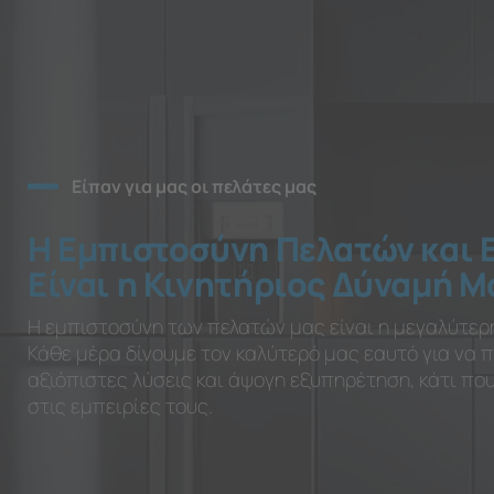
Είπαν για μας οι πελάτες μας
Η Εμπιστοσύνη Πελατών και 
Είναι η Κινητήριος Δύναμή Μ
Η εμπιστοσύνη των πελατών μας είναι η μεγαλύτερ
Κάθε μέρα δίνουμε τον καλύτερό μας εαυτό για να
αξιόπιστες λύσεις και άψογη εξυπηρέτηση, κάτι π
στις εμπειρίες τους.