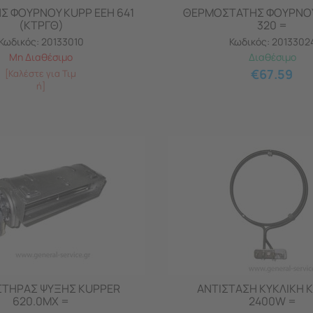
Σ ΦΟΥΡΝΟΥ KUPP EEH 641
ΘΕΡΜΟΣΤΑΤΗΣ ΦΟΥΡΝΟΥ
(ΚΤΡΓΘ)
320 =
Κωδικός:
20133010
Κωδικός:
2013302
Μη Διαθέσιμο
Διαθέσιμο
€
67.59
[Καλέστε για Τιμ
ή]
ΣΤΗΡΑΣ ΨΥΞΗΣ KUPPER
ΑΝΤΙΣΤΑΣΗ ΚΥΚΛΙΚΗ 
620.0MX =
2400W =