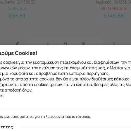
Κωδικός:
20133053
Κωδικός:
2013305
Διαθέσιμο
Μη Διαθέσιμο
€
56.61
€
145.66
1
2
3
ιούμε Cookies!
 cookies για την εξατομίκευση περιεχομένου και διαφημίσεων, την 
ινωνικών μέσων, την ανάλυση της επισκεψιμότητάς μας, αλλά και για
 μία κορυφαία και απροβλημάτιστη εμπειρία περιήγησης.
μόνο τα απαραίτητα cookies, δεν θα είναι πλέον διαθέσιμες κάποιες 
εξαρτώνται από τα cookies τρίτων. Για να έχετε διαθέσιμες όλες τις λε
τε αποδοχή όλων.
es
ε να σας ενημερώσουμε ότι η επιχείρησή μας θα παραμείνει κλειστή
το ανταλλακτικό που θέλετε μπορείτε να
κάνετ
έως και 18/08
, λόγω καλοκαιρινών διακοπών.
es είναι απαραίτητα για τη λειτουργία του ιστότοπου.
 να μιλήσετε με εξειδικευμένο συνεργάτη μας
Θα είμαστε ξανά κοντά σας από
19/08
.
ότητας