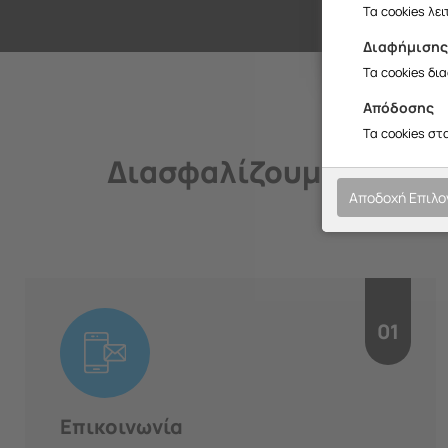
Σ
Τα cookies λε
Διαφήμιση
Τα cookies δι
Απόδοσης
Τα cookies στ
Διασφαλίζουμε την ποι
Αποδοχή Επιλ
01
Επικοινωνία