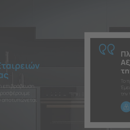
Πλ
Αξ
Εταιρειών
τη
ας
Το π
η επιβράβευση.
Έμει
 προσφέρουμε
την 
ου αποτυπώνεται