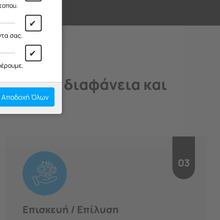
ι!
τοπου.
✔
ντα σας.
✔
φέρουμε.
άδιο, με διαφάνεια και
Αποδοχή Όλων
03
Επισκευή / Επίλυση