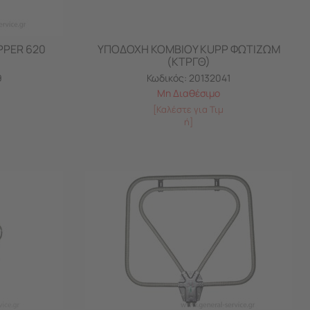
PPER 620
ΥΠΟΔΟΧΗ ΚΟΜΒΙΟΥ KUPP ΦΩΤΙΖΩΜ
(ΚΤΡΓΘ)
9
Κωδικός:
20132041
Μη Διαθέσιμο
[Καλέστε για Τιμ
ή]