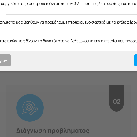
ας ευχαριστούμε για την κατανόηση και σας ευχόμαστε καλό καλοκαίρ
ιτουργικότητας χρησιμοποιούνται για την βελτίωση της λειτουργίας του ιστό
ς
αφήμισης μας βοηθουν να προβάλουμε περιεχομένο σχετικά με τα ενδιαφέρο
H Διαδικασία μας
ατιστικών μας δίνουν τη δυνατότητα να βελτιώνουμε την εμπειρία που προσ
οτική εξυπηρέτηση σε κάθε στ
ογών
υπευθυνότητα.
02
Διάγνωση προβλήματος