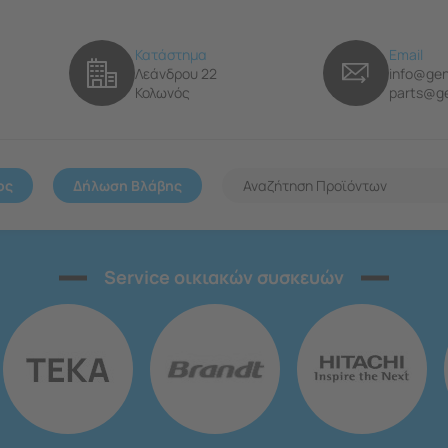
Κατάστημα
Email
Λεάνδρου 22
info@gen
Κολωνός
parts@ge
ος
Δήλωση Βλάβης
Service οικιακών συσκευών