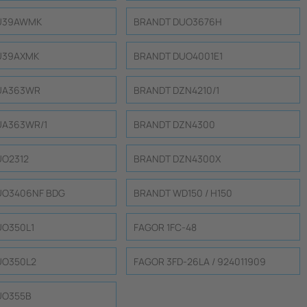
U39AWMK
BRANDT DUO3676H
U39AXMK
BRANDT DUO4001E1
UA363WR
BRANDT DZN4210/1
UA363WR/1
BRANDT DZN4300
UO2312
BRANDT DZN4300X
UO3406NF BDG
BRANDT WD150 / H150
UO350L1
FAGOR 1FC-48
UO350L2
FAGOR 3FD-26LA / 924011909
UO355B