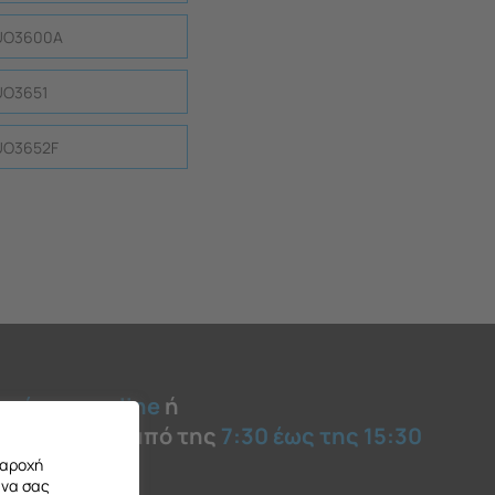
UO3600A
UO3651
UO3652F
ε αίτημα online
ή
 καθημερινά από της
7:30 έως της 15:30
παροχή
 να σας