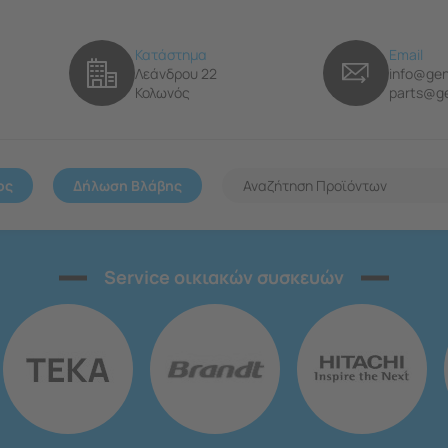
Κατάστημα
Email
Λεάνδρου 22
info@gen
Κολωνός
parts@ge
ος
Δήλωση Βλάβης
Service οικιακών συσκευών