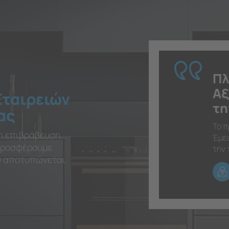
Πλ
Αξ
Εταιρειών
τη
ας
Το π
η επιβράβευση.
Έμει
 προσφέρουμε
την 
ου αποτυπώνεται