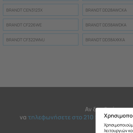
BRANDT CEN3123X
BRANDT DD28AWCKA
BRANDT CF226WE
BRANDT DD38AWDKA
BRANDT CF322WMJ
BRANDT DD38AXKKA
Αν δεν βρήκατε 
Χρησιμοπο
να
τηλεφωνήσετε στο 210 51 45 030
για
Χρησιμοποιούμε
λειτουργιών κο