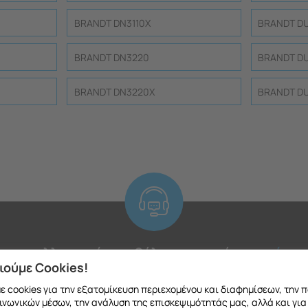
BRANDT DN3110X
BRANDT D
BRANDT DN3220
BRANDT D
BRANDT DN3220X
BRANDT D
το ανταλλακτικό που θέλετε μπορείτε να
κάνετ
ιούμε Cookies!
 να μιλήσετε με εξειδικευμένο συνεργάτη μας
 cookies για την εξατομίκευση περιεχομένου και διαφημίσεων, την 
ινωνικών μέσων, την ανάλυση της επισκεψιμότητάς μας, αλλά και για