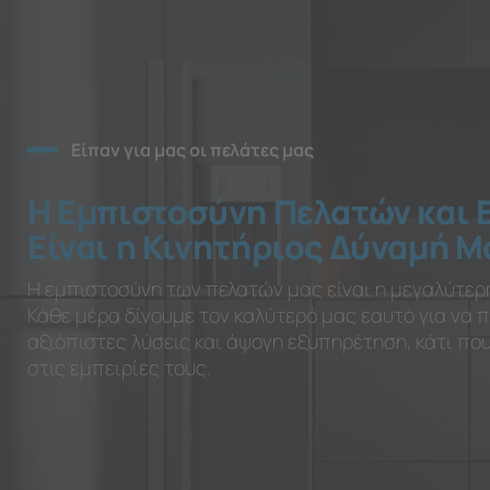
Είπαν για μας οι πελάτες μας
Η Εμπιστοσύνη Πελατών και 
Είναι η Κινητήριος Δύναμή Μ
Η εμπιστοσύνη των πελατών μας είναι η μεγαλύτερ
Κάθε μέρα δίνουμε τον καλύτερό μας εαυτό για να
αξιόπιστες λύσεις και άψογη εξυπηρέτηση, κάτι π
στις εμπειρίες τους.