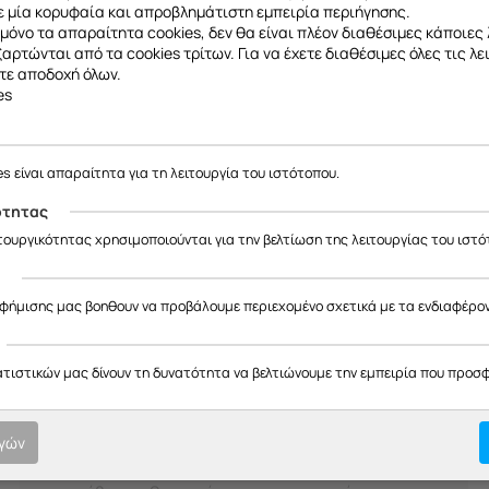
 μία κορυφαία και απροβλημάτιστη εμπειρία περιήγησης.
μόνο τα απαραίτητα cookies, δεν θα είναι πλέον διαθέσιμες κάποιες 
εξαρτώνται από τα cookies τρίτων. Για να έχετε διαθέσιμες όλες τις λε
τε αποδοχή όλων.
es
H Διαδικασία μας
οτική εξυπηρέτηση σε κάθε στ
ε να σας ενημερώσουμε ότι η επιχείρησή μας θα παραμείνει κλειστή
έως και 18/08
, λόγω καλοκαιρινών διακοπών.
es είναι απαραίτητα για τη λειτουργία του ιστότοπου.
υπευθυνότητα.
Θα είμαστε ξανά κοντά σας από
19/08
.
ότητας
ας ευχαριστούμε για την κατανόηση και σας ευχόμαστε καλό καλοκαίρ
ιτουργικότητας χρησιμοποιούνται για την βελτίωση της λειτουργίας του ιστό
ς
αφήμισης μας βοηθουν να προβάλουμε περιεχομένο σχετικά με τα ενδιαφέρο
02
ατιστικών μας δίνουν τη δυνατότητα να βελτιώνουμε την εμπειρία που προσ
Διάγνωση προβλήματος
ογών
Οι τεχνικοί μας αναλύουν το πρόβλημα με