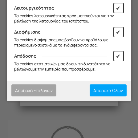
19/08
.
✔
Λειτουργικότητας
Σας ευχαριστούμε για την
Τα cookies λειτουργικότητας χρησιμοποιούνται για την
κατανόηση και σας ευχόμαστε καλό
βελτίωση της λειτουργίας του ιστότοπου.
καλοκαίρι!
✔
Διαφήμισης
Θα θέλαμε να σας ενημερώσουμε ότι
Τα cookies διαφήμισης μας βοηθουν να προβάλουμε
η επιχείρησή μας θα παραμείνει
περιεχομένο σχετικά με τα ενδιαφέροντα σας.
κλειστή από
13/08 έως και 18/08
,
λόγω καλοκαιρινών διακοπών.
✔
Απόδοσης
Θα είμαστε ξανά κοντά σας από
Τα cookies στατιστικών μας δίνουν τη δυνατότητα να
19/08
.
βελτιώνουμε την εμπειρία που προσφέρουμε.
ΘΕΡΜΙΚΗ ΑΣΦΑΛΕΙΑ Τ128C KUPPER
Σας ευχαριστούμε για την
κατανόηση και σας ευχόμαστε καλό
Κωδικός:
20133049
καλοκαίρι!
Διαθέσιμο
Αποδοχή Επιλογών
Αποδοχή Όλων
€
15.93