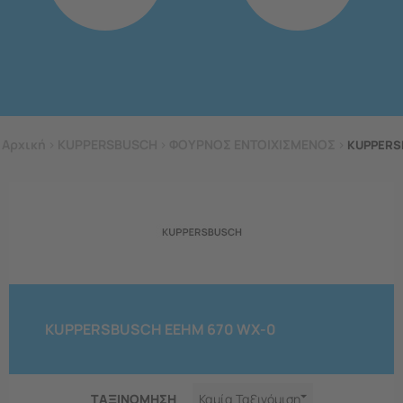
Αρχική
>
KUPPERSBUSCH
>
ΦΟΥΡΝΟΣ ΕΝΤΟΙΧΙΣΜΕΝΟΣ
>
KUPPERS
KUPPERSBUSCH EEHM 670 WX-0
ΤΑΞΙΝΟΜΗΣΗ
Καμία Ταξινόμιση