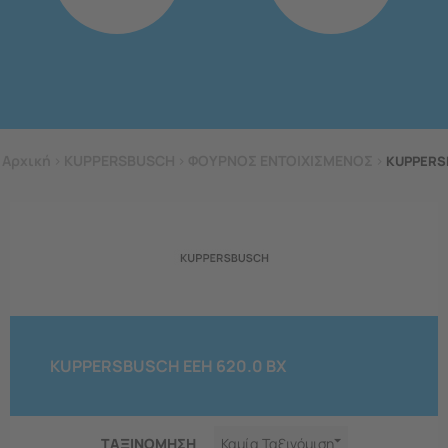
Αρχική
>
KUPPERSBUSCH
>
ΦΟΥΡΝΟΣ ΕΝΤΟΙΧΙΣΜΕΝΟΣ
>
KUPPERS
KUPPERSBUSCH EEH 620.0 BX
ΤΑΞΙΝΟΜΗΣΗ
Καμία Ταξινόμιση