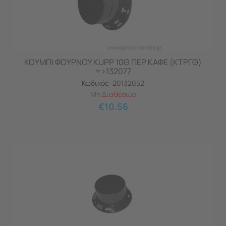
ΚΟΥΜΠΙ ΦΟΥΡΝΟΥ KUPP 10Θ ΠΕΡ ΚΑΦE (ΚΤΡΓΘ)
=>132077
Κωδικός:
20132052
Μη Διαθέσιμο
€
10.56