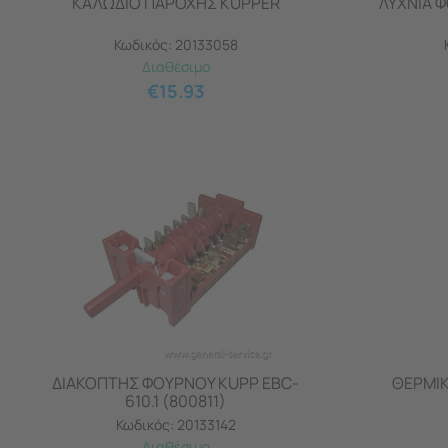
ΚΑΛΩΔΙΟ ΠΑΡΟΧΗΣ KUPPER
ΛΥΧΝΙΑ 
Κωδικός:
20133058
Διαθέσιμο
€
15.93
ΔΙΑΚΟΠΤΗΣ ΦΟΥΡΝΟΥ KUPP EBC-
ΘΕΡΜΙΚ
610.1 (800811)
Κωδικός:
20133142
Διαθέσιμο