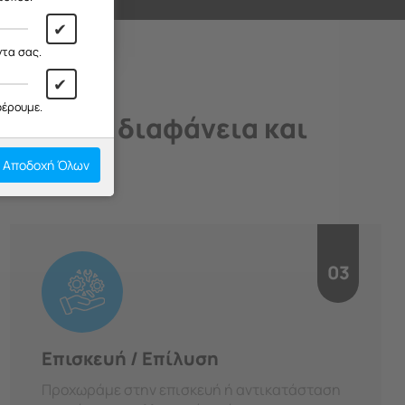
✔
ντα σας.
✔
φέρουμε.
άδιο, με διαφάνεια και
Αποδοχή Όλων
03
Επισκευή / Επίλυση
Προχωράμε στην επισκευή ή αντικατάσταση