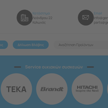
Κατάστημα
Email
Λεάνδρου 22
info@gen
Κολωνός
parts@ge
ος
Δήλωση Βλάβης
Service οικιακών συσκευών