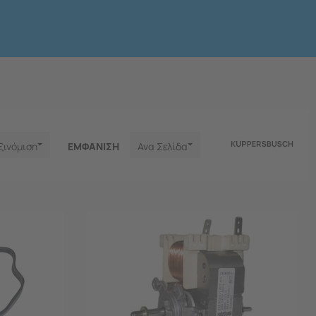
ξινόμιση
ΕΜΦΑNΙΣΗ
Ανα Σελίδα