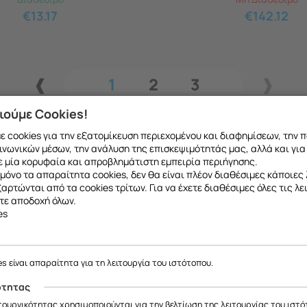
€
13.17
€
142.12
1
2
3
ιούμε Cookies!
 cookies για την εξατομίκευση περιεχομένου και διαφημίσεων, την 
ινωνικών μέσων, την ανάλυση της επισκεψιμότητάς μας, αλλά και για
 μία κορυφαία και απροβλημάτιστη εμπειρία περιήγησης.
μόνο τα απαραίτητα cookies, δεν θα είναι πλέον διαθέσιμες κάποιες 
εξαρτώνται από τα cookies τρίτων. Για να έχετε διαθέσιμες όλες τις λε
τε αποδοχή όλων.
es
ε να σας ενημερώσουμε ότι η επιχείρησή μας θα παραμείνει κλειστή
το ανταλλακτικό που θέλετε μπορείτε να
κάνετ
έως και 18/08
, λόγω καλοκαιρινών διακοπών.
es είναι απαραίτητα για τη λειτουργία του ιστότοπου.
 να μιλήσετε με εξειδικευμένο συνεργάτη μας
Θα είμαστε ξανά κοντά σας από
19/08
.
ότητας
ας ευχαριστούμε για την κατανόηση και σας ευχόμαστε καλό καλοκαίρ
ιτουργικότητας χρησιμοποιούνται για την βελτίωση της λειτουργίας του ιστό