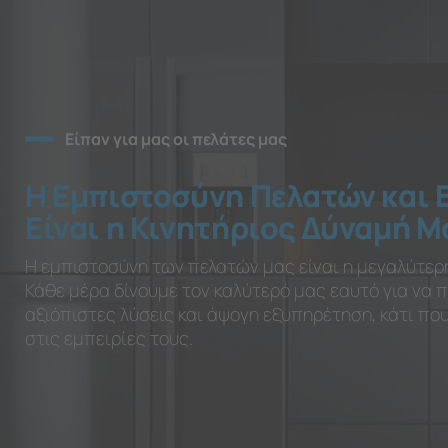
Είπαν για μας οι πελάτες μας
Η Εμπιστοσύνη Πελατών και 
Είναι η Κινητήριος Δύναμή Μ
Η εμπιστοσύνη των πελατών μας είναι η μεγαλύτερ
Κάθε μέρα δίνουμε τον καλύτερό μας εαυτό για να
αξιόπιστες λύσεις και άψογη εξυπηρέτηση, κάτι π
στις εμπειρίες τους.