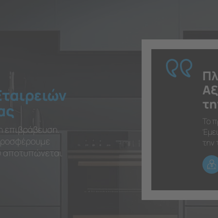
Πλ
Αξ
Εταιρειών
τη
ας
Το π
η επιβράβευση.
Έμει
 προσφέρουμε
την 
ου αποτυπώνεται