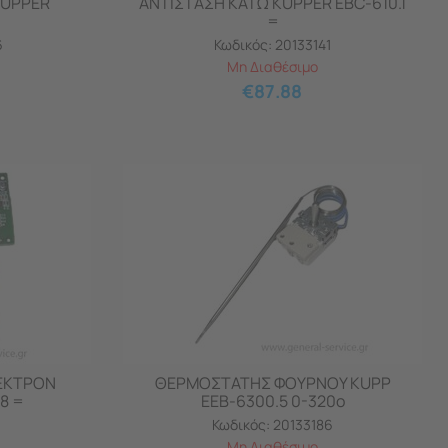
KUPPER
ΑΝΤΙΣΤΑΣΗ ΚΑΤΩ KUPPER EBC-610.1
=
6
Κωδικός:
20133141
Μη Διαθέσιμο
€
87.88
ΕΚΤΡΟΝ
ΘΕΡΜΟΣΤΑΤΗΣ ΦΟΥΡΝΟΥ KUPP
8 =
EEB-6300.5 0-320ο
Κωδικός:
20133186
Μη Διαθέσιμο