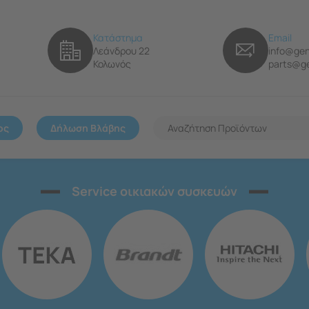
Κατάστημα
Email
Λεάνδρου 22
info@gen
Κολωνός
parts@ge
ος
Δήλωση Βλάβης
Service οικιακών συσκευών