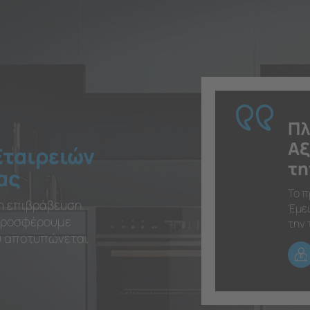
Πλ
Αξ
Εταιρειών
τη
ας
Το π
η επιβράβευση.
Έμει
 προσφέρουμε
την 
ου αποτυπώνεται