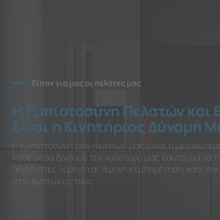
Είπαν για μας οι πελάτες μας
Η Εμπιστοσύνη Πελατών και 
Είναι η Κινητήριος Δύναμή Μ
Η εμπιστοσύνη των πελατών μας είναι η μεγαλύτερ
Κάθε μέρα δίνουμε τον καλύτερό μας εαυτό για να
αξιόπιστες λύσεις και άψογη εξυπηρέτηση, κάτι π
στις εμπειρίες τους.