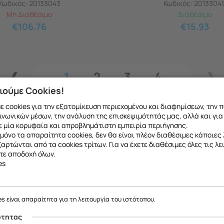
Κωδικός:
20133043
Κωδικός:
2013304
Μη Διαθέσιμο
Διαθέσιμο
€
106.76
€
15.93
1
2
3
4
ιούμε Cookies!
 cookies για την εξατομίκευση περιεχομένου και διαφημίσεων, την 
ινωνικών μέσων, την ανάλυση της επισκεψιμότητάς μας, αλλά και για
 μία κορυφαία και απροβλημάτιστη εμπειρία περιήγησης.
μόνο τα απαραίτητα cookies, δεν θα είναι πλέον διαθέσιμες κάποιες 
εξαρτώνται από τα cookies τρίτων. Για να έχετε διαθέσιμες όλες τις λε
τε αποδοχή όλων.
es
ε να σας ενημερώσουμε ότι η επιχείρησή μας θα παραμείνει κλειστή
το ανταλλακτικό που θέλετε μπορείτε να
κάνετ
έως και 18/08
, λόγω καλοκαιρινών διακοπών.
es είναι απαραίτητα για τη λειτουργία του ιστότοπου.
 να μιλήσετε με εξειδικευμένο συνεργάτη μας
Θα είμαστε ξανά κοντά σας από
19/08
.
ότητας