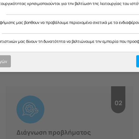
ας ευχαριστούμε για την κατανόηση και σας ευχόμαστε καλό καλοκαίρ
ιτουργικότητας χρησιμοποιούνται για την βελτίωση της λειτουργίας του ιστό
ς
αφήμισης μας βοηθουν να προβάλουμε περιεχομένο σχετικά με τα ενδιαφέρο
H Διαδικασία μας
ατιστικών μας δίνουν τη δυνατότητα να βελτιώνουμε την εμπειρία που προσ
οτική εξυπηρέτηση σε κάθε στ
ογών
υπευθυνότητα.
02
Διάγνωση προβλήματος