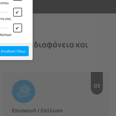
ι!
τοπου.
✔
ντα σας.
✔
φέρουμε.
άδιο, με διαφάνεια και
Αποδοχή Όλων
03
Επισκευή / Επίλυση