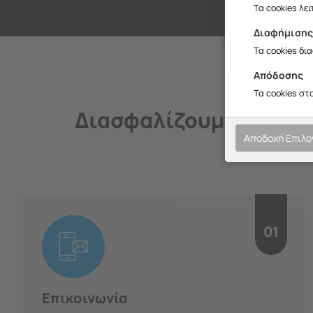
Σ
Τα cookies λε
Διαφήμιση
Τα cookies δι
Απόδοσης
Τα cookies στ
Διασφαλίζουμε την ποι
Αποδοχή Επιλ
01
Επικοινωνία