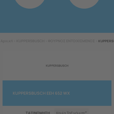
Αρχική
>
KUPPERSBUSCH
>
ΦΟΥΡΝΟΣ ΕΝΤΟΙΧΙΣΜΕΝΟΣ
>
KUPPERS
KUPPERSBUSCH EEH 652 WX
ΤΑΞΙΝΟΜΗΣΗ
Καμία Ταξινόμιση