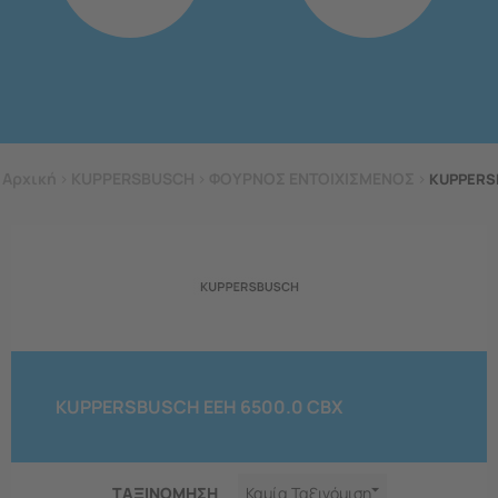
Αρχική
>
KUPPERSBUSCH
>
ΦΟΥΡΝΟΣ ΕΝΤΟΙΧΙΣΜΕΝΟΣ
>
KUPPERS
KUPPERSBUSCH EEH 6500.0 CBX
ΤΑΞΙΝΟΜΗΣΗ
Καμία Ταξινόμιση