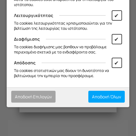
ιστότοπου.
Θα είμαστε ξανά κοντά σας από
19/08
.
✔
Λειτουργικότητας
Σας ευχαριστούμε για την
Τα cookies λειτουργικότητας χρησιμοποιούνται για την
κατανόηση και σας ευχόμαστε καλό
βελτίωση της λειτουργίας του ιστότοπου.
καλοκαίρι!
✔
Διαφήμισης
Θα θέλαμε να σας ενημερώσουμε ότι
Τα cookies διαφήμισης μας βοηθουν να προβάλουμε
η επιχείρησή μας θα παραμείνει
περιεχομένο σχετικά με τα ενδιαφέροντα σας.
κλειστή από
13/08 έως και 18/08
,
λόγω καλοκαιρινών διακοπών.
✔
Απόδοσης
Θα είμαστε ξανά κοντά σας από
ΑΝΤΙΣΤΑΣΗ ΓΚΡΙΛ KUPP 3340W
Τα cookies στατιστικών μας δίνουν τη δυνατότητα να
19/08
.
βελτιώνουμε την εμπειρία που προσφέρουμε.
Κωδικός:
20133028
Σας ευχαριστούμε για την
κατανόηση και σας ευχόμαστε καλό
Διαθέσιμο
καλοκαίρι!
Αποδοχή Επιλογών
Αποδοχή Όλων
€
159.81