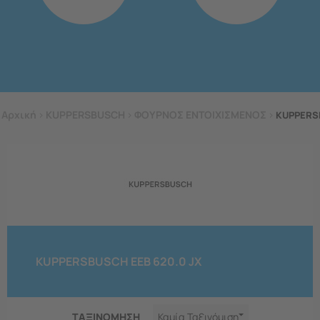
Αρχική
>
KUPPERSBUSCH
>
ΦΟΥΡΝΟΣ ΕΝΤΟΙΧΙΣΜΕΝΟΣ
>
KUPPERSB
KUPPERSBUSCH EEB 620.0 JX
ΤΑΞΙΝΟΜΗΣΗ
Καμία Ταξινόμιση