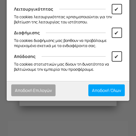
19/08
.
✔
Λειτουργικότητας
Σας ευχαριστούμε για την
Τα cookies λειτουργικότητας χρησιμοποιούνται για την
κατανόηση και σας ευχόμαστε καλό
βελτίωση της λειτουργίας του ιστότοπου.
καλοκαίρι!
✔
Διαφήμισης
Θα θέλαμε να σας ενημερώσουμε ότι
Τα cookies διαφήμισης μας βοηθουν να προβάλουμε
η επιχείρησή μας θα παραμείνει
περιεχομένο σχετικά με τα ενδιαφέροντα σας.
κλειστή από
13/08 έως και 18/08
,
λόγω καλοκαιρινών διακοπών.
✔
Απόδοσης
Θα είμαστε ξανά κοντά σας από
Τα cookies στατιστικών μας δίνουν τη δυνατότητα να
19/08
.
βελτιώνουμε την εμπειρία που προσφέρουμε.
ΦΤΕΡΩΤΗ AG KUPPER EEH 650
Σας ευχαριστούμε για την
κατανόηση και σας ευχόμαστε καλό
Κωδικός:
20134040
καλοκαίρι!
Αποδοχή Επιλογών
Αποδοχή Όλων
Διαθέσιμο
€
19.82