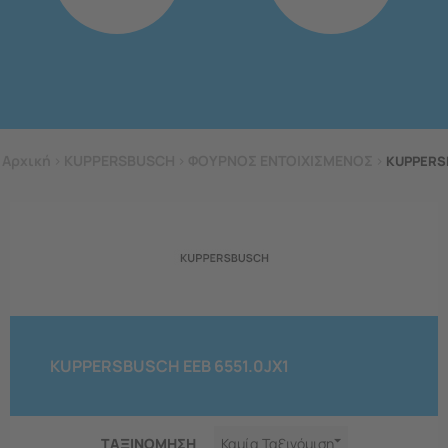
Αρχική
>
KUPPERSBUSCH
>
ΦΟΥΡΝΟΣ ΕΝΤΟΙΧΙΣΜΕΝΟΣ
>
KUPPERSB
KUPPERSBUSCH EEB 6551.0JX1
ΤΑΞΙΝΟΜΗΣΗ
Καμία Ταξινόμιση