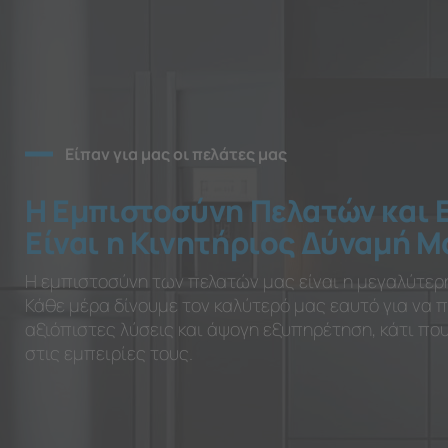
Είπαν για μας οι πελάτες μας
Η Εμπιστοσύνη Πελατών και 
Είναι η Κινητήριος Δύναμή Μ
Η εμπιστοσύνη των πελατών μας είναι η μεγαλύτερ
Κάθε μέρα δίνουμε τον καλύτερό μας εαυτό για να
αξιόπιστες λύσεις και άψογη εξυπηρέτηση, κάτι π
στις εμπειρίες τους.