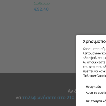
Διαθέσιμο
€
92.40
Χρησιμοπο
Χρησιμοποιούμε
λειτουργιών κο
εξασφαλίσουμε
Αν αποδέχεστε 
του site, που 
πρέπει να κάνε
Πολιτική Cooki
Αναγκαία
Θα θέλαμ
Αν δεν βρήκατε 
Αυτά τα cooki
να
τηλεφωνήσετε στο 210 51 45 030
για
Λειτουργικ