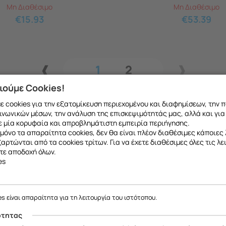
Μη Διαθέσιμο
Μη Διαθέσιμο
€
15.93
€
53.39
1
2
ιούμε Cookies!
 cookies για την εξατομίκευση περιεχομένου και διαφημίσεων, την 
ινωνικών μέσων, την ανάλυση της επισκεψιμότητάς μας, αλλά και για
 μία κορυφαία και απροβλημάτιστη εμπειρία περιήγησης.
μόνο τα απαραίτητα cookies, δεν θα είναι πλέον διαθέσιμες κάποιες 
εξαρτώνται από τα cookies τρίτων. Για να έχετε διαθέσιμες όλες τις λε
τε αποδοχή όλων.
es
ε να σας ενημερώσουμε ότι η επιχείρησή μας θα παραμείνει κλειστή
το ανταλλακτικό που θέλετε μπορείτε να
κάνετ
έως και 18/08
, λόγω καλοκαιρινών διακοπών.
es είναι απαραίτητα για τη λειτουργία του ιστότοπου.
 να μιλήσετε με εξειδικευμένο συνεργάτη μας
Θα είμαστε ξανά κοντά σας από
19/08
.
ότητας