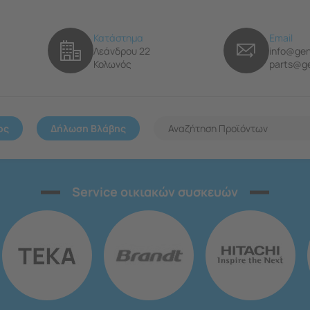
Κατάστημα
Email
Λεάνδρου 22
info@gen
Κολωνός
parts@ge
ος
Δήλωση Βλάβης
Service οικιακών συσκευών