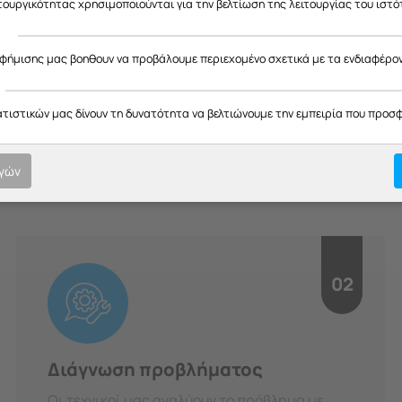
ας ευχαριστούμε για την κατανόηση και σας ευχόμαστε καλό καλοκαίρ
ιτουργικότητας χρησιμοποιούνται για την βελτίωση της λειτουργίας του ιστό
ς
αφήμισης μας βοηθουν να προβάλουμε περιεχομένο σχετικά με τα ενδιαφέρο
H Διαδικασία μας
ατιστικών μας δίνουν τη δυνατότητα να βελτιώνουμε την εμπειρία που προσ
οτική εξυπηρέτηση σε κάθε στ
υπευθυνότητα.
ογών
02
Διάγνωση προβλήματος
Οι τεχνικοί μας αναλύουν το πρόβλημα με