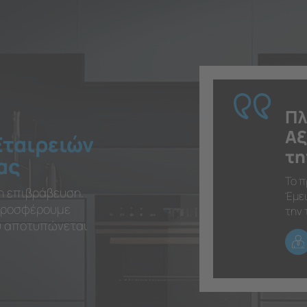
Πλ
Αξ
Εταιρειών
τη
ας
Το π
η επιβράβευση.
Έμει
 προσφέρουμε
την 
ου αποτυπώνεται