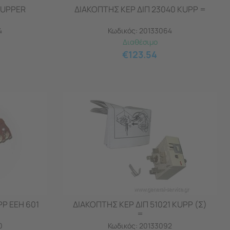
KUPPER
ΔΙΑΚΟΠΤΗΣ ΚΕΡ ΔΙΠ 23040 KUPP =
4
Κωδικός:
20133064
Διαθέσιμο
€
123.54
P EEH 601
ΔΙΑΚΟΠΤΗΣ ΚΕΡ ΔΙΠ 51021 KUPP (Σ)
=
0
Κωδικός:
20133092