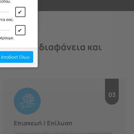
ι!
τοπου.
✔
ντα σας.
✔
φέρουμε.
άδιο, με διαφάνεια και
Αποδοχή Όλων
03
Επισκευή / Επίλυση
Προχωράμε στην επισκευή ή αντικατάσταση