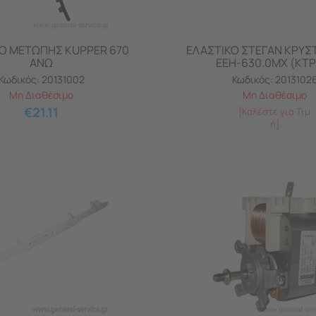
Ο ΜΕΤΩΠΗΣ KUPPER 670
ΕΛΑΣΤΙΚΟ ΣΤΕΓΑΝ ΚΡΥΣ
ΑΝΩ
ΕΕΗ-630.0ΜΧ (ΚΤΡ
Κωδικός:
20131002
Κωδικός:
2013102
Μη Διαθέσιμο
Μη Διαθέσιμο
€
21.11
[Καλέστε για Τιμ
ή]