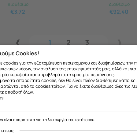
Διαθέσιμο
Διαθέσιμο
€
3.72
€
92.40
1
2
3
ιούμε Cookies!
 cookies για την εξατομίκευση περιεχομένου και διαφημίσεων, την 
ινωνικών μέσων, την ανάλυση της επισκεψιμότητάς μας, αλλά και για
 μία κορυφαία και απροβλημάτιστη εμπειρία περιήγησης.
μόνο τα απαραίτητα cookies, δεν θα είναι πλέον διαθέσιμες κάποιες 
εξαρτώνται από τα cookies τρίτων. Για να έχετε διαθέσιμες όλες τις λε
τε αποδοχή όλων.
es
ε να σας ενημερώσουμε ότι η επιχείρησή μας θα παραμείνει κλειστή
το ανταλλακτικό που θέλετε μπορείτε να
κάνετ
έως και 18/08
, λόγω καλοκαιρινών διακοπών.
es είναι απαραίτητα για τη λειτουργία του ιστότοπου.
 να μιλήσετε με εξειδικευμένο συνεργάτη μας
Θα είμαστε ξανά κοντά σας από
19/08
.
ότητας