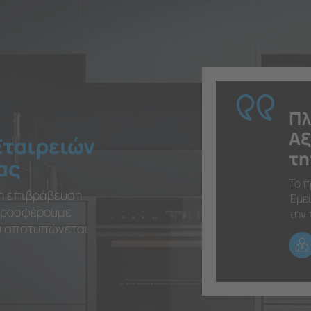
Πλ
Αξ
Εταιρειών
τη
ας
Το π
η επιβράβευση.
Έμει
 προσφέρουμε
την 
ου αποτυπώνεται