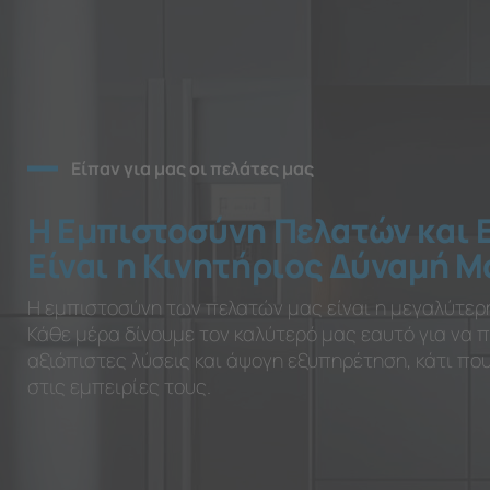
Είπαν για μας οι πελάτες μας
Η Εμπιστοσύνη Πελατών και 
Είναι η Κινητήριος Δύναμή Μ
Η εμπιστοσύνη των πελατών μας είναι η μεγαλύτερ
Κάθε μέρα δίνουμε τον καλύτερό μας εαυτό για να
αξιόπιστες λύσεις και άψογη εξυπηρέτηση, κάτι π
στις εμπειρίες τους.