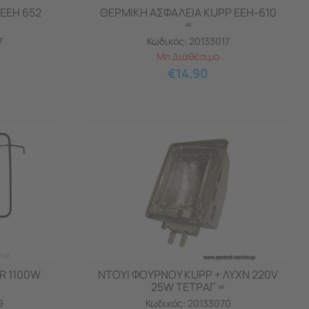
EEH 652
ΘΕΡΜΙΚΗ ΑΣΦΑΛΕΙΑ KUPP EEH-610
=
7
Κωδικός:
20133017
Μη Διαθέσιμο
€
14.90
R 1100W
ΝΤΟΥΙ ΦΟΥΡΝΟΥ KUPP + ΛΥΧΝ 220V
25W ΤΕΤΡΑΓ =
9
Κωδικός:
20133070