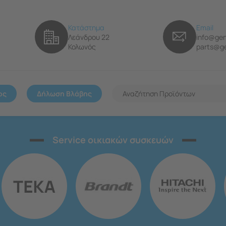
Κατάστημα
Email
Λεάνδρου 22
info@gen
Κολωνός
parts@ge
ος
Δήλωση Βλάβης
Service οικιακών συσκευών