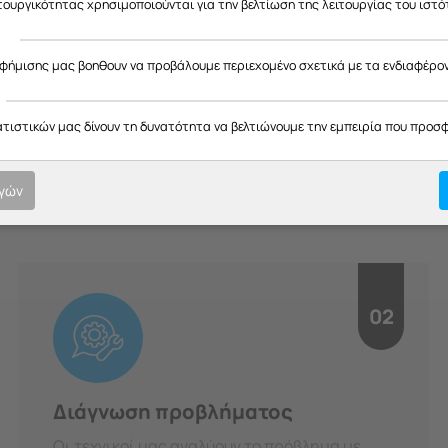
ας ευχαριστούμε για την κατανόηση και σας ευχόμαστε καλό καλοκαίρ
ιτουργικότητας χρησιμοποιούνται για την βελτίωση της λειτουργίας του ιστό
ς
αφήμισης μας βοηθουν να προβάλουμε περιεχομένο σχετικά με τα ενδιαφέρο
H Διαδικασία μας
ατιστικών μας δίνουν τη δυνατότητα να βελτιώνουμε την εμπειρία που προσ
οτική εξυπηρέτηση σε κάθε στ
υπευθυνότητα.
ογών
02
Διάγνωση προβλήματος
Οι τεχνικοί μας αναλύουν το πρόβλημα με