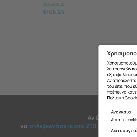
Διαθέσιμο
€
106.24
Χρησιμοπο
Χρησιμοποιούμε
λειτουργιών κο
εξασφαλίσουμε
Αν αποδέχεστε 
του site, που 
πρέπει να κάνε
Πολιτική Cooki
Αναγκαία
Θα θέλαμ
Αν δεν βρήκατε 
Αυτά τα cooki
να
τηλεφωνήσετε στο 210 51 45 030
για
Λειτουργικ