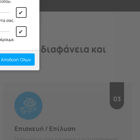
ι!
τοπου.
✔
ντα σας.
✔
φέρουμε.
άδιο, με διαφάνεια και
Αποδοχή Όλων
03
Επισκευή / Επίλυση
Προχωράμε στην επισκευή ή αντικατάσταση