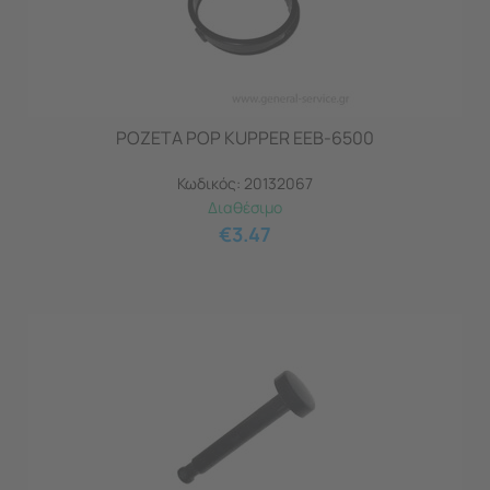
ΡΟΖΕΤΑ POP KUPPER EEB-6500
Κωδικός:
20132067
Διαθέσιμο
€
3.47