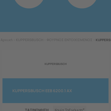
Αρχική
>
KUPPERSBUSCH
>
ΦΟΥΡΝΟΣ ΕΝΤΟΙΧΙΣΜΕΝΟΣ
>
KUPPERSB
KUPPERSBUSCH EEB 6200.1 AX
ΤΑΞΙΝΟΜΗΣΗ
Καμία Ταξινόμιση