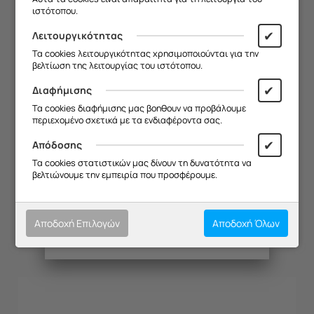
ιστότοπου.
Θα είμαστε ξανά κοντά σας από
19/08
.
✔
Λειτουργικότητας
Σας ευχαριστούμε για την
Τα cookies λειτουργικότητας χρησιμοποιούνται για την
κατανόηση και σας ευχόμαστε καλό
βελτίωση της λειτουργίας του ιστότοπου.
καλοκαίρι!
✔
Διαφήμισης
Θα θέλαμε να σας ενημερώσουμε ότι
Τα cookies διαφήμισης μας βοηθουν να προβάλουμε
η επιχείρησή μας θα παραμείνει
περιεχομένο σχετικά με τα ενδιαφέροντα σας.
κλειστή από
13/08 έως και 18/08
,
λόγω καλοκαιρινών διακοπών.
✔
Απόδοσης
Θα είμαστε ξανά κοντά σας από
ΔΙΑΚΟΠΤΗΣ ΦΟΥΡΝΟΥ KUPP EEH 610 =
Τα cookies στατιστικών μας δίνουν τη δυνατότητα να
19/08
.
βελτιώνουμε την εμπειρία που προσφέρουμε.
Κωδικός:
20133018
Σας ευχαριστούμε για την
κατανόηση και σας ευχόμαστε καλό
Διαθέσιμο
καλοκαίρι!
Αποδοχή Επιλογών
Αποδοχή Όλων
€
106.24