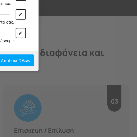
ι!
τοπου.
✔
ντα σας.
✔
φέρουμε.
άδιο, με διαφάνεια και
Αποδοχή Όλων
03
Επισκευή / Επίλυση