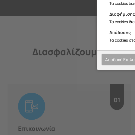
Σ
Τα cookies λε
Διαφήμιση
Τα cookies δι
Απόδοσης
Τα cookies στ
Διασφαλίζουμε την ποι
Αποδοχή Επιλ
01
Επικοινωνία