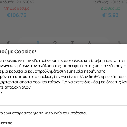
Κωδικός:
20133043
Κωδικός:
2013304
Μη Διαθέσιμο
Διαθέσιμο
€
106.76
€
15.93
1
2
3
4
ιούμε Cookies!
 cookies για την εξατομίκευση περιεχομένου και διαφημίσεων, την 
ινωνικών μέσων, την ανάλυση της επισκεψιμότητάς μας, αλλά και για
 μία κορυφαία και απροβλημάτιστη εμπειρία περιήγησης.
μόνο τα απαραίτητα cookies, δεν θα είναι πλέον διαθέσιμες κάποιες 
εξαρτώνται από τα cookies τρίτων. Για να έχετε διαθέσιμες όλες τις λε
τε αποδοχή όλων.
es
ε να σας ενημερώσουμε ότι η επιχείρησή μας θα παραμείνει κλειστή
το ανταλλακτικό που θέλετε μπορείτε να
κάνετ
έως και 18/08
, λόγω καλοκαιρινών διακοπών.
es είναι απαραίτητα για τη λειτουργία του ιστότοπου.
 να μιλήσετε με εξειδικευμένο συνεργάτη μας
Θα είμαστε ξανά κοντά σας από
19/08
.
ότητας