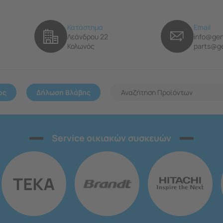
Κατάστημα
Email
Λεάνδρου 22
info@gen
Κολωνός
parts@ge
ος
Δήλωση Βλάβης
Service οικιακών συσκευών