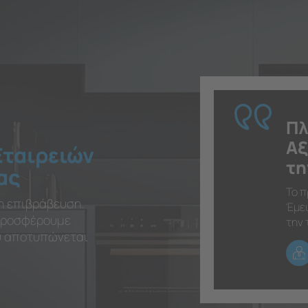
Πλ
Αξ
Εταιρειών
τη
ας
Το π
η επιβράβευση.
Έμει
 προσφέρουμε
την 
ου αποτυπώνεται