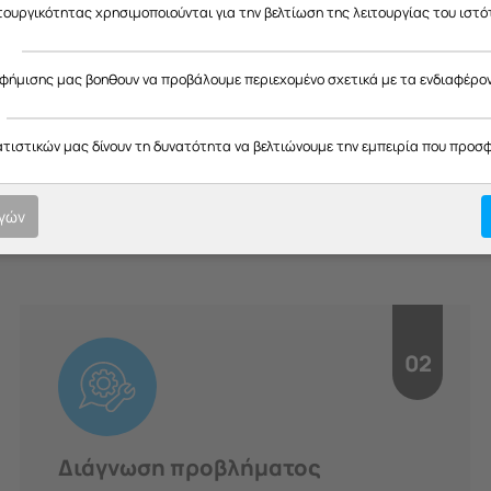
ας ευχαριστούμε για την κατανόηση και σας ευχόμαστε καλό καλοκαίρ
ιτουργικότητας χρησιμοποιούνται για την βελτίωση της λειτουργίας του ιστό
ς
αφήμισης μας βοηθουν να προβάλουμε περιεχομένο σχετικά με τα ενδιαφέρο
H Διαδικασία μας
ατιστικών μας δίνουν τη δυνατότητα να βελτιώνουμε την εμπειρία που προσ
οτική εξυπηρέτηση σε κάθε στ
ογών
υπευθυνότητα.
02
Διάγνωση προβλήματος