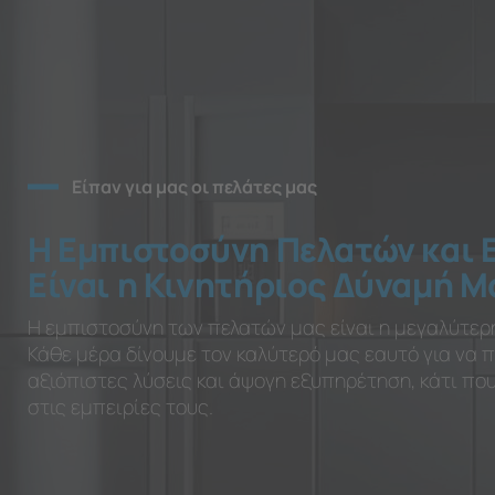
Είπαν για μας οι πελάτες μας
Η Εμπιστοσύνη Πελατών και 
Είναι η Κινητήριος Δύναμή Μ
Η εμπιστοσύνη των πελατών μας είναι η μεγαλύτερ
Κάθε μέρα δίνουμε τον καλύτερό μας εαυτό για να
αξιόπιστες λύσεις και άψογη εξυπηρέτηση, κάτι π
στις εμπειρίες τους.