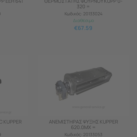
P EEH 641
ΘΕΡΜΟΣΤΑΤΗΣ ΦΟΥΡΝΟΥ KUPP 0-
320 =
0
Κωδικός:
20133024
Διαθέσιμο
€
67.59
C KUPPER
ΑΝΕΜΙΣΤΗΡΑΣ ΨΥΞΗΣ KUPPER
620.0MX =
9
Κωδικός:
20133053