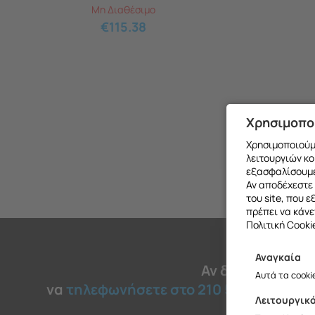
Μη Διαθέσιμο
€
115.38
Χρησιμοπο
Χρησιμοποιούμε
λειτουργιών κο
εξασφαλίσουμε
Αν αποδέχεστε 
του site, που 
πρέπει να κάνε
Πολιτική Cooki
Αναγκαία
Θα θέλαμ
Αν δεν βρήκατε 
Αυτά τα cooki
να
τηλεφωνήσετε στο 210 51 45 030
για
Λειτουργικ