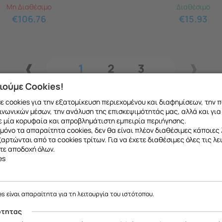
Μη Διαθέσιμο
Διαθέσιμο
€
106.76
€
15.93
1
2
3
ιούμε Cookies!
 cookies για την εξατομίκευση περιεχομένου και διαφημίσεων, την 
ινωνικών μέσων, την ανάλυση της επισκεψιμότητάς μας, αλλά και για
 μία κορυφαία και απροβλημάτιστη εμπειρία περιήγησης.
μόνο τα απαραίτητα cookies, δεν θα είναι πλέον διαθέσιμες κάποιες 
εξαρτώνται από τα cookies τρίτων. Για να έχετε διαθέσιμες όλες τις λε
τε αποδοχή όλων.
es
ε να σας ενημερώσουμε ότι η επιχείρησή μας θα παραμείνει κλειστή
το ανταλλακτικό που θέλετε μπορείτε να
κάνετ
έως και 18/08
, λόγω καλοκαιρινών διακοπών.
es είναι απαραίτητα για τη λειτουργία του ιστότοπου.
 να μιλήσετε με εξειδικευμένο συνεργάτη μας
Θα είμαστε ξανά κοντά σας από
19/08
.
ότητας