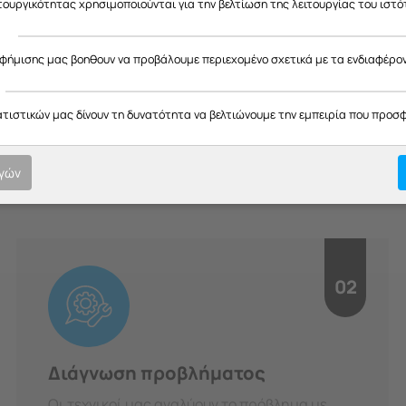
ας ευχαριστούμε για την κατανόηση και σας ευχόμαστε καλό καλοκαίρ
ιτουργικότητας χρησιμοποιούνται για την βελτίωση της λειτουργίας του ιστό
ς
αφήμισης μας βοηθουν να προβάλουμε περιεχομένο σχετικά με τα ενδιαφέρο
H Διαδικασία μας
ατιστικών μας δίνουν τη δυνατότητα να βελτιώνουμε την εμπειρία που προσ
οτική εξυπηρέτηση σε κάθε στ
υπευθυνότητα.
ογών
02
Διάγνωση προβλήματος
Οι τεχνικοί μας αναλύουν το πρόβλημα με