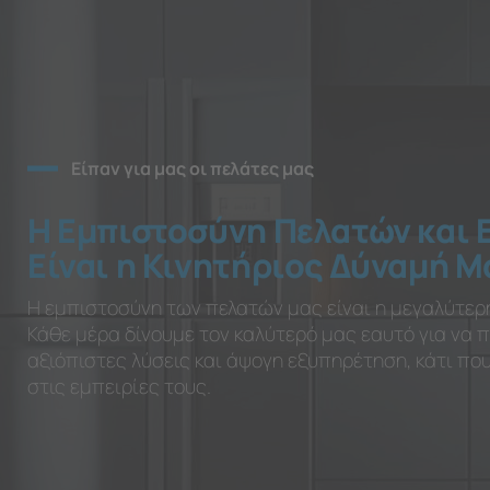
Είπαν για μας οι πελάτες μας
Η Εμπιστοσύνη Πελατών και 
Είναι η Κινητήριος Δύναμή Μ
Η εμπιστοσύνη των πελατών μας είναι η μεγαλύτερ
Κάθε μέρα δίνουμε τον καλύτερό μας εαυτό για να
αξιόπιστες λύσεις και άψογη εξυπηρέτηση, κάτι π
στις εμπειρίες τους.