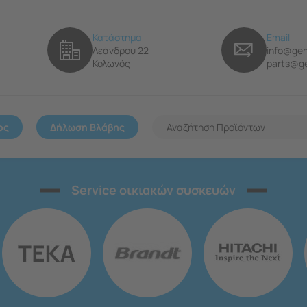
Κατάστημα
Email
Λεάνδρου 22
info@gen
Κολωνός
parts@ge
ος
Δήλωση Βλάβης
Service οικιακών συσκευών