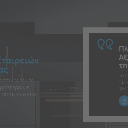
Πλ
Αξ
Εταιρειών
τη
ας
Το π
η επιβράβευση.
Έμει
 προσφέρουμε
την 
ου αποτυπώνεται