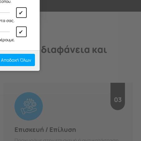
ι!
τοπου.
✔
ντα σας.
✔
φέρουμε.
άδιο, με διαφάνεια και
Αποδοχή Όλων
03
Επισκευή / Επίλυση
Προχωράμε στην επισκευή ή αντικατάσταση