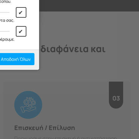
ι!
τοπου.
✔
ντα σας.
✔
φέρουμε.
άδιο, με διαφάνεια και
Αποδοχή Όλων
03
Επισκευή / Επίλυση
Προχωράμε στην επισκευή ή αντικατάσταση