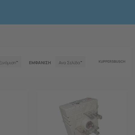
ξινόμιση
ΕΜΦΑNΙΣΗ
Ανα Σελίδα