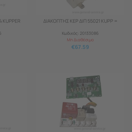
4 KUPPER
ΔΙΑΚΟΠΤΗΣ ΚΕΡ ΔΙΠ 55021 KUPP =
6
Κωδικός:
20133086
Μη Διαθέσιμο
€
67.59