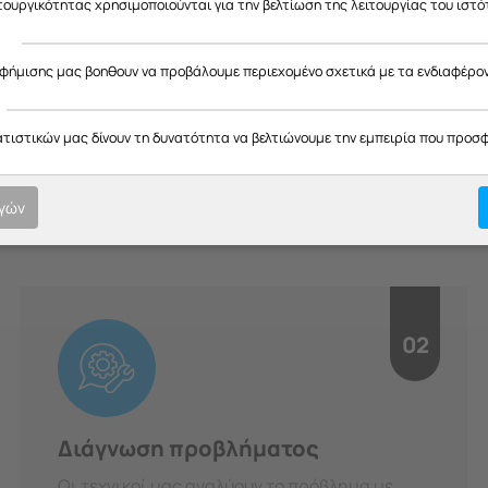
ας ευχαριστούμε για την κατανόηση και σας ευχόμαστε καλό καλοκαίρ
ιτουργικότητας χρησιμοποιούνται για την βελτίωση της λειτουργίας του ιστό
ς
αφήμισης μας βοηθουν να προβάλουμε περιεχομένο σχετικά με τα ενδιαφέρο
H Διαδικασία μας
ατιστικών μας δίνουν τη δυνατότητα να βελτιώνουμε την εμπειρία που προσ
οτική εξυπηρέτηση σε κάθε στ
υπευθυνότητα.
ογών
02
Διάγνωση προβλήματος
Οι τεχνικοί μας αναλύουν το πρόβλημα με