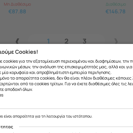
Μη Διαθέσιμο
Διαθέσιμο
€
87.88
€
146.78
1
2
3
ιούμε Cookies!
 cookies για την εξατομίκευση περιεχομένου και διαφημίσεων, την 
ινωνικών μέσων, την ανάλυση της επισκεψιμότητάς μας, αλλά και για
 μία κορυφαία και απροβλημάτιστη εμπειρία περιήγησης.
μόνο τα απαραίτητα cookies, δεν θα είναι πλέον διαθέσιμες κάποιες 
εξαρτώνται από τα cookies τρίτων. Για να έχετε διαθέσιμες όλες τις λε
τε αποδοχή όλων.
es
ε να σας ενημερώσουμε ότι η επιχείρησή μας θα παραμείνει κλειστή
το ανταλλακτικό που θέλετε μπορείτε να
κάνετ
έως και 18/08
, λόγω καλοκαιρινών διακοπών.
es είναι απαραίτητα για τη λειτουργία του ιστότοπου.
 να μιλήσετε με εξειδικευμένο συνεργάτη μας
Θα είμαστε ξανά κοντά σας από
19/08
.
ότητας