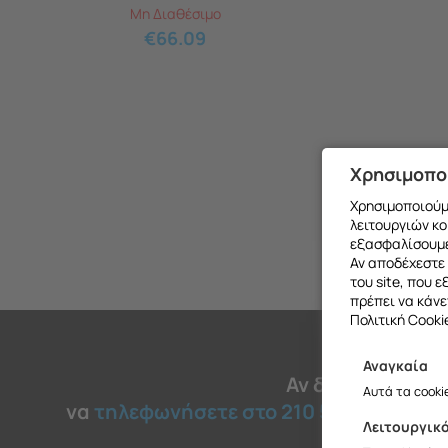
Μη Διαθέσιμο
€
66.09
Χρησιμοπο
Χρησιμοποιούμε
λειτουργιών κο
εξασφαλίσουμε
Αν αποδέχεστε 
του site, που 
πρέπει να κάνε
Πολιτική Cooki
Αναγκαία
Θα θέλαμ
Αν δεν βρήκατε 
Αυτά τα cooki
να
τηλεφωνήσετε στο 210 51 45 030
για
Λειτουργικ