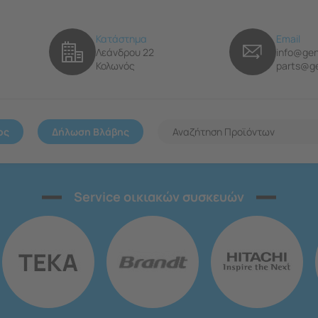
Κατάστημα
Email
Λεάνδρου 22
info@gen
Κολωνός
parts@ge
ος
Δήλωση Βλάβης
Service οικιακών συσκευών