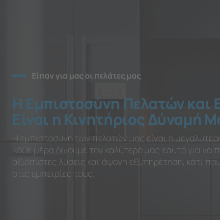
Είπαν για μας οι πελάτες μας
Η Εμπιστοσύνη Πελατών και 
Είναι η Κινητήριος Δύναμή Μ
Η εμπιστοσύνη των πελατών μας είναι η μεγαλύτερ
Κάθε μέρα δίνουμε τον καλύτερό μας εαυτό για να
αξιόπιστες λύσεις και άψογη εξυπηρέτηση, κάτι π
στις εμπειρίες τους.