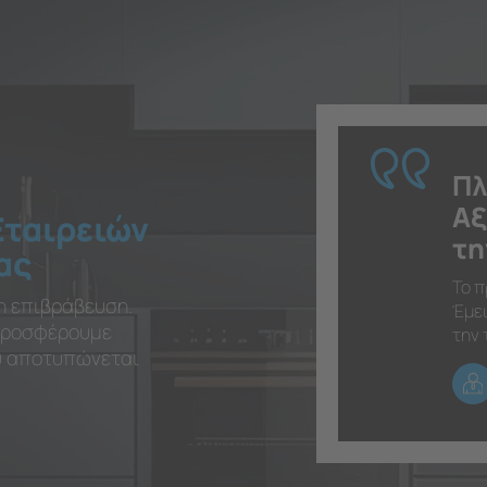
Πλ
Αξ
Εταιρειών
τη
ας
Το π
η επιβράβευση.
Έμει
 προσφέρουμε
την 
ου αποτυπώνεται