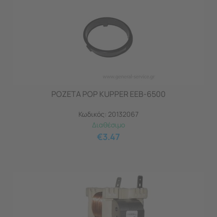
ΡΟΖΕΤΑ POP KUPPER EEB-6500
Κωδικός:
20132067
Διαθέσιμο
€
3.47