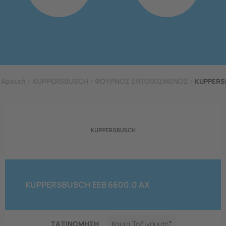
Αρχική
>
KUPPERSBUSCH
>
ΦΟΥΡΝΟΣ ΕΝΤΟΙΧΙΣΜΕΝΟΣ
>
KUPPERS
KUPPERSBUSCH EEB 6600.0 AX
ΤΑΞΙΝΟΜΗΣΗ
Καμία Ταξινόμιση