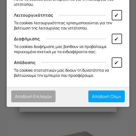
ιστότοπου.
Θα είμαστε ξανά κοντά σας από
19/08
.
✔
Λειτουργικότητας
Σας ευχαριστούμε για την
Τα cookies λειτουργικότητας χρησιμοποιούνται για την
κατανόηση και σας ευχόμαστε καλό
βελτίωση της λειτουργίας του ιστότοπου.
καλοκαίρι!
✔
Διαφήμισης
Θα θέλαμε να σας ενημερώσουμε ότι
Τα cookies διαφήμισης μας βοηθουν να προβάλουμε
η επιχείρησή μας θα παραμείνει
περιεχομένο σχετικά με τα ενδιαφέροντα σας.
κλειστή από
13/08 έως και 18/08
,
λόγω καλοκαιρινών διακοπών.
✔
Απόδοσης
Θα είμαστε ξανά κοντά σας από
ΜΙΚΡΟΔΙΑΚΟΠΤΗΣ ΦΟΥΡΝΟΥ KUPPER
Τα cookies στατιστικών μας δίνουν τη δυνατότητα να
19/08
.
βελτιώνουμε την εμπειρία που προσφέρουμε.
Κωδικός:
20133029
Σας ευχαριστούμε για την
κατανόηση και σας ευχόμαστε καλό
Διαθέσιμο
καλοκαίρι!
€
17.86
Αποδοχή Επιλογών
Αποδοχή Όλων