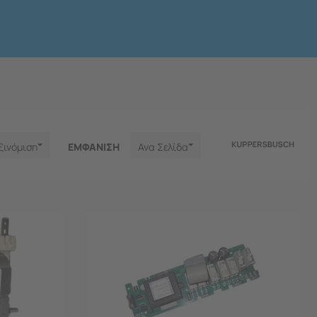
ξινόμιση
ΕΜΦΑNΙΣΗ
Ανα Σελίδα