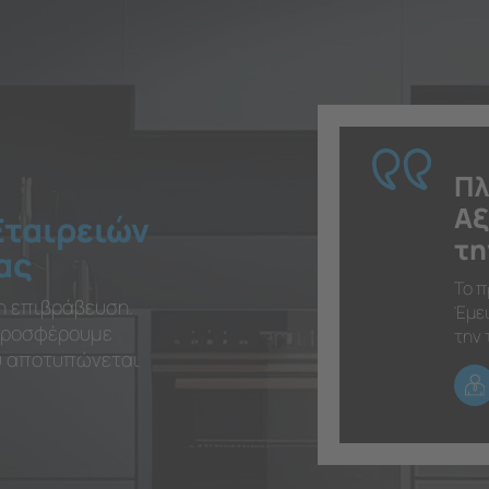
Πλ
Αξ
Εταιρειών
τη
ας
Το π
η επιβράβευση.
Έμει
 προσφέρουμε
την 
ου αποτυπώνεται