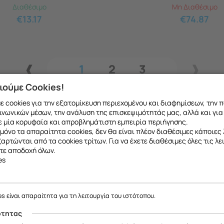
Διαθέσιμο
Μη Διαθέσιμο
€
13.17
€
74.87
1
2
3
ιούμε Cookies!
 cookies για την εξατομίκευση περιεχομένου και διαφημίσεων, την 
ινωνικών μέσων, την ανάλυση της επισκεψιμότητάς μας, αλλά και για
 μία κορυφαία και απροβλημάτιστη εμπειρία περιήγησης.
μόνο τα απαραίτητα cookies, δεν θα είναι πλέον διαθέσιμες κάποιες 
εξαρτώνται από τα cookies τρίτων. Για να έχετε διαθέσιμες όλες τις λε
τε αποδοχή όλων.
es
ε να σας ενημερώσουμε ότι η επιχείρησή μας θα παραμείνει κλειστή
το ανταλλακτικό που θέλετε μπορείτε να
κάνετ
έως και 18/08
, λόγω καλοκαιρινών διακοπών.
es είναι απαραίτητα για τη λειτουργία του ιστότοπου.
 να μιλήσετε με εξειδικευμένο συνεργάτη μας
Θα είμαστε ξανά κοντά σας από
19/08
.
ότητας