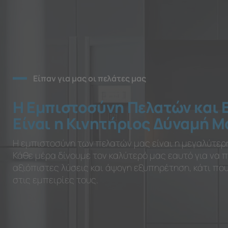
Είπαν για μας οι πελάτες μας
Η Εμπιστοσύνη Πελατών και 
Είναι η Κινητήριος Δύναμή Μ
Η εμπιστοσύνη των πελατών μας είναι η μεγαλύτερ
Κάθε μέρα δίνουμε τον καλύτερό μας εαυτό για να
αξιόπιστες λύσεις και άψογη εξυπηρέτηση, κάτι π
στις εμπειρίες τους.