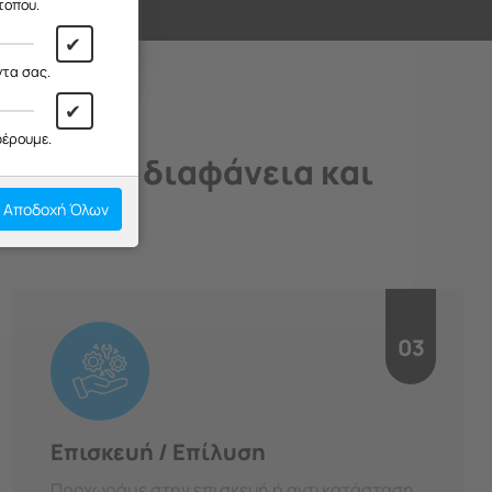
ι!
τοπου.
✔
ντα σας.
✔
φέρουμε.
άδιο, με διαφάνεια και
Αποδοχή Όλων
03
Επισκευή / Επίλυση
Προχωράμε στην επισκευή ή αντικατάσταση