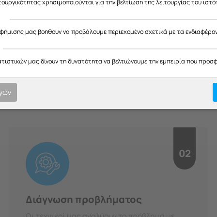
ας ευχαριστούμε για την κατανόηση και σας ευχόμαστε καλό καλοκαίρ
ιτουργικότητας χρησιμοποιούνται για την βελτίωση της λειτουργίας του ιστό
ς
αφήμισης μας βοηθουν να προβάλουμε περιεχομένο σχετικά με τα ενδιαφέρο
H Διαδικασία μας
ατιστικών μας δίνουν τη δυνατότητα να βελτιώνουμε την εμπειρία που προσ
οτική εξυπηρέτηση σε κάθε στ
υπευθυνότητα.
ογών
02
Διάγνωση προβλήματος
Οι τεχνικοί μας αναλύουν το πρόβλημα με