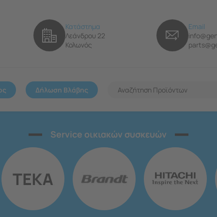
Κατάστημα
Email
Λεάνδρου 22
info@gen
Κολωνός
parts@ge
ος
Δήλωση Βλάβης
Service οικιακών συσκευών