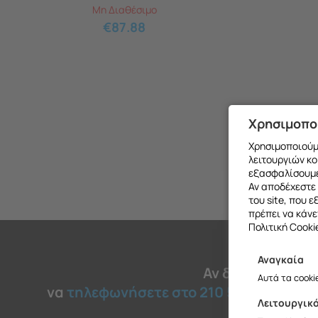
Μη Διαθέσιμο
€
87.88
Χρησιμοπο
Χρησιμοποιούμε
λειτουργιών κο
εξασφαλίσουμε
Αν αποδέχεστε 
του site, που 
πρέπει να κάνε
Πολιτική Cooki
Αναγκαία
Θα θέλαμ
Αν δεν βρήκατε 
Αυτά τα cooki
να
τηλεφωνήσετε στο 210 51 45 030
για
Λειτουργικ