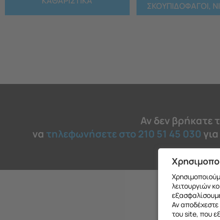
ΚΑΘΑΡΙΣΤΙΚΑ
ΣΚΟΥΠΙΔΟΦΑΓΟΙ, Ν
Αν δεν βρήκατε 
να
τηλεφωνήσετε στο 210 51 45 030
για
Χρησιμοπο
Χρησιμοποιούμε
λειτουργιών κο
εξασφαλίσουμε
Αν αποδέχεστε 
του site, που 