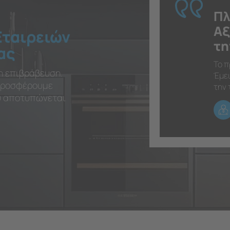
Πλ
Αξ
Εταιρειών
τη
ας
Το π
η επιβράβευση.
Έμει
 προσφέρουμε
την 
ου αποτυπώνεται