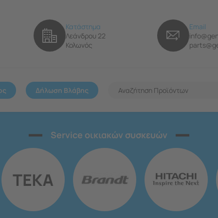
Κατάστημα
Email
Λεάνδρου 22
info@gen
Κολωνός
parts@ge
ος
Δήλωση Βλάβης
Service οικιακών συσκευών