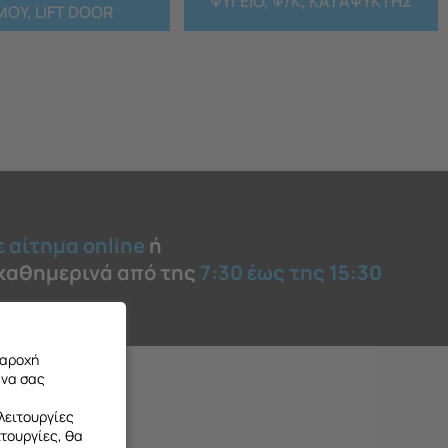
ΨΥΓΕΙΟ, Ψ/Κ, ΚΑΤΑΨΥΚΤΗΣ
ΜΟΥ, LIFT DOOR
ε αίτημα online
ή
 καθημερινά από της
7:30 έως της 15:30
παροχή
 να σας
λειτουργίες
ιτουργίες, θα