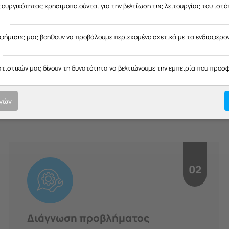
ας ευχαριστούμε για την κατανόηση και σας ευχόμαστε καλό καλοκαίρ
ιτουργικότητας χρησιμοποιούνται για την βελτίωση της λειτουργίας του ιστό
ς
αφήμισης μας βοηθουν να προβάλουμε περιεχομένο σχετικά με τα ενδιαφέρο
H Διαδικασία μας
ατιστικών μας δίνουν τη δυνατότητα να βελτιώνουμε την εμπειρία που προσ
οτική εξυπηρέτηση σε κάθε στ
ογών
υπευθυνότητα.
02
Διάγνωση προβλήματος