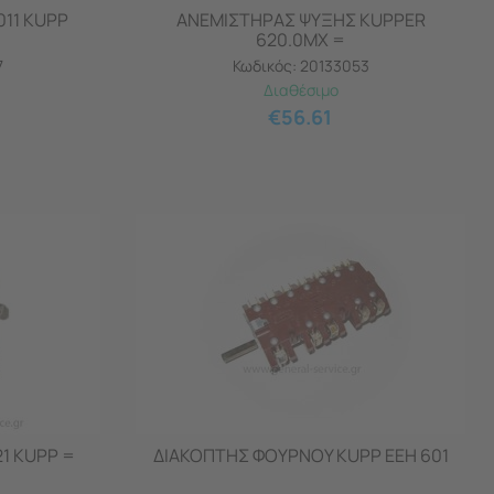
011 KUPP
ΑΝΕΜΙΣΤΗΡΑΣ ΨΥΞΗΣ KUPPER
620.0MX =
7
Κωδικός:
20133053
Διαθέσιμο
€
56.61
21 KUPP =
ΔΙΑΚΟΠΤΗΣ ΦΟΥΡΝΟΥ KUPP EEH 601