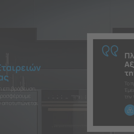
Πλ
Αξ
Εταιρειών
τη
ας
Το π
η επιβράβευση.
Έμει
 προσφέρουμε
την 
ου αποτυπώνεται