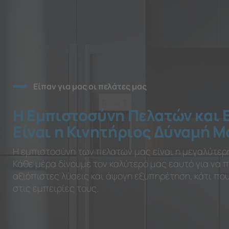
Είπαν για μας οι πελάτες μας
Η Εμπιστοσύνη Πελατών και 
Είναι η Κινητήριος Δύναμή Μ
Η εμπιστοσύνη των πελατών μας είναι η μεγαλύτερ
Κάθε μέρα δίνουμε τον καλύτερό μας εαυτό για να
αξιόπιστες λύσεις και άψογη εξυπηρέτηση, κάτι π
στις εμπειρίες τους.