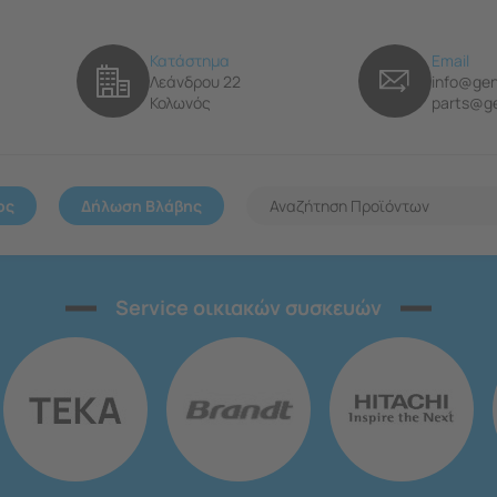
Κατάστημα
Email
Λεάνδρου 22
info@gen
Κολωνός
parts@ge
ος
Δήλωση Βλάβης
Service οικιακών συσκευών