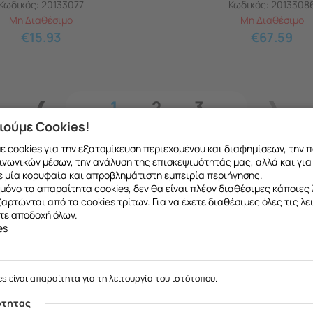
Κωδικός:
20133077
Κωδικός:
2013308
Μη Διαθέσιμο
Μη Διαθέσιμο
€
15.93
€
67.59
1
2
3
ιούμε Cookies!
 cookies για την εξατομίκευση περιεχομένου και διαφημίσεων, την 
ινωνικών μέσων, την ανάλυση της επισκεψιμότητάς μας, αλλά και για
 μία κορυφαία και απροβλημάτιστη εμπειρία περιήγησης.
μόνο τα απαραίτητα cookies, δεν θα είναι πλέον διαθέσιμες κάποιες 
εξαρτώνται από τα cookies τρίτων. Για να έχετε διαθέσιμες όλες τις λε
τε αποδοχή όλων.
es
ε να σας ενημερώσουμε ότι η επιχείρησή μας θα παραμείνει κλειστή
το ανταλλακτικό που θέλετε μπορείτε να
κάνετ
έως και 18/08
, λόγω καλοκαιρινών διακοπών.
es είναι απαραίτητα για τη λειτουργία του ιστότοπου.
 να μιλήσετε με εξειδικευμένο συνεργάτη μας
Θα είμαστε ξανά κοντά σας από
19/08
.
ότητας