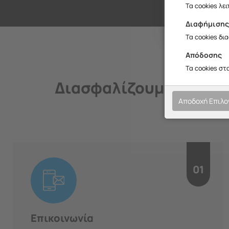
Σ
Τα cookies λε
Διαφήμιση
Τα cookies δι
Απόδοσης
Τα cookies στ
Διασφαλίζουμε την ποι
Αποδοχή Επιλ
01
Επικοινωνία