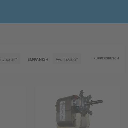
ξινόμιση
ΕΜΦΑNΙΣΗ
Ανα Σελίδα