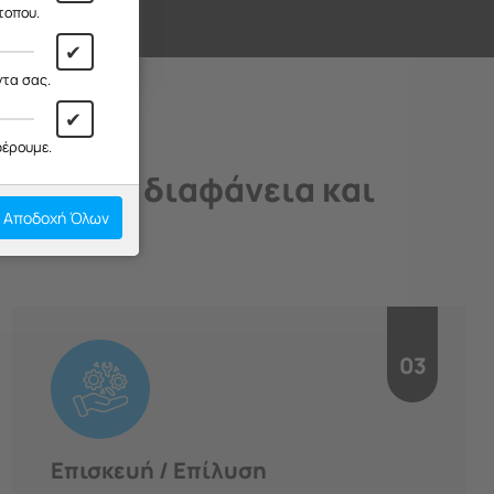
ι!
τοπου.
✔
ντα σας.
✔
φέρουμε.
άδιο, με διαφάνεια και
Αποδοχή Όλων
03
Επισκευή / Επίλυση