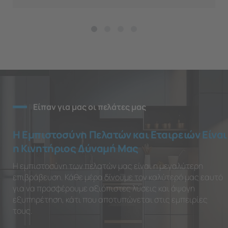
Είπαν για μας οι πελάτες μας
Η Εμπιστοσύνη Πελατών και Εταιρειών Είναι
η Κινητήριος Δύναμή Μας
Η εμπιστοσύνη των πελατών μας είναι η μεγαλύτερη
επιβράβευση. Κάθε μέρα δίνουμε τον καλύτερό μας εαυτό
για να προσφέρουμε αξιόπιστες λύσεις και άψογη
εξυπηρέτηση, κάτι που αποτυπώνεται στις εμπειρίες
τους.