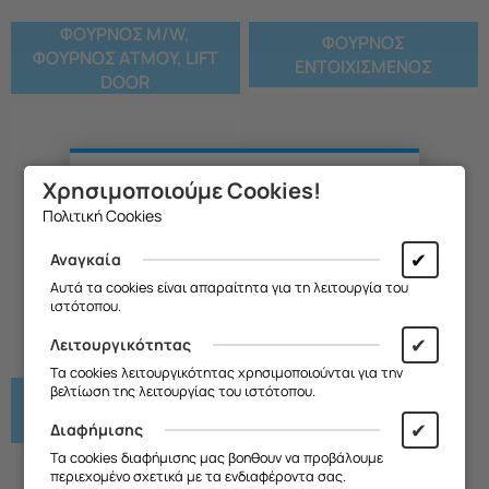
ΦΟΥΡΝΟΣ M/W,
ΦΟΥΡΝΟΣ
ΦΟΥΡΝΟΣ ΑΤΜΟΥ, LIFT
ΕΝΤΟΙΧΙΣΜΕΝΟΣ
DOOR
Χρησιμοποιούμε Cookies!
Θα θέλαμε να σας ενημερώσουμε ότι
Πολιτική Cookies
η επιχείρησή μας θα παραμείνει
κλειστή από
13/08 έως και 18/08
,
✔
Αναγκαία
λόγω καλοκαιρινών διακοπών.
Αυτά τα cookies είναι απαραίτητα για τη λειτουργία του
ιστότοπου.
Θα είμαστε ξανά κοντά σας από
19/08
.
✔
Λειτουργικότητας
Σας ευχαριστούμε για την
Τα cookies λειτουργικότητας χρησιμοποιούνται για την
κατανόηση και σας ευχόμαστε καλό
βελτίωση της λειτουργίας του ιστότοπου.
ΨΥΓΕΙΟ, Ψ/Κ,
καλοκαίρι!
ΚΑΤΑΨΥΚΤΗΣ
✔
Διαφήμισης
Θα θέλαμε να σας ενημερώσουμε ότι
Τα cookies διαφήμισης μας βοηθουν να προβάλουμε
η επιχείρησή μας θα παραμείνει
περιεχομένο σχετικά με τα ενδιαφέροντα σας.
κλειστή από
13/08 έως και 18/08
,