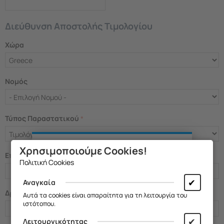
Διεύθυνση Αποστολής Τιμολογίου
Χώρα
Νομός
Τύπος Παραστατικού
Χρησιμοποιούμε Cookies!
Επωνυμία
Θα θέλαμε να σας ενημερώσουμε ότι
Πολιτική Cookies
η επιχείρησή μας θα παραμείνει
κλειστή από
13/08 έως και 18/08
,
✔
Αναγκαία
λόγω καλοκαιρινών διακοπών.
Δραστηριότητα
Αυτά τα cookies είναι απαραίτητα για τη λειτουργία του
ιστότοπου.
Θα είμαστε ξανά κοντά σας από
19/08
.
✔
Λειτουργικότητας