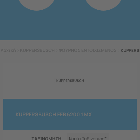
Αρχική
>
KUPPERSBUSCH
>
ΦΟΥΡΝΟΣ ΕΝΤΟΙΧΙΣΜΕΝΟΣ
>
KUPPERSB
KUPPERSBUSCH EEB 6200.1 MX
ΤΑΞΙΝΟΜΗΣΗ
Καμία Ταξινόμιση