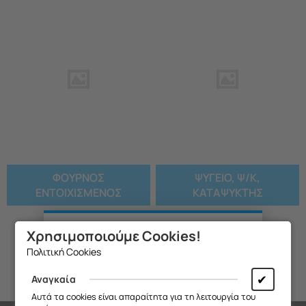
ΦΟΥΡΝΟΣ
ΨΥΓΕΙΟ, Ψ/Κ,
ΕΝΤΟΙΧΙΣΜΕΝΟΣ
ΚΑΤΑΨΥΚΤΗΣ
Χρησιμοποιούμε Cookies!
Θα θέλαμε να σας ενημερώσουμε ότι
Πολιτική Cookies
η επιχείρησή μας θα παραμείνει
κλειστή από
13/08 έως και 18/08
,
✔
Αναγκαία
λόγω καλοκαιρινών διακοπών.
Αυτά τα cookies είναι απαραίτητα για τη λειτουργία του