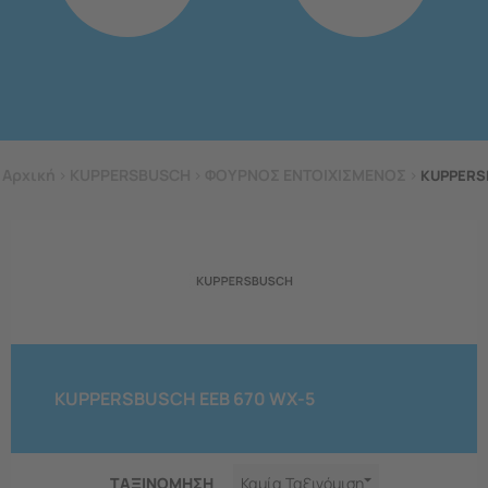
Αρχική
>
KUPPERSBUSCH
>
ΦΟΥΡΝΟΣ ΕΝΤΟΙΧΙΣΜΕΝΟΣ
>
KUPPERS
KUPPERSBUSCH EEB 670 WX-5
ΤΑΞΙΝΟΜΗΣΗ
Καμία Ταξινόμιση