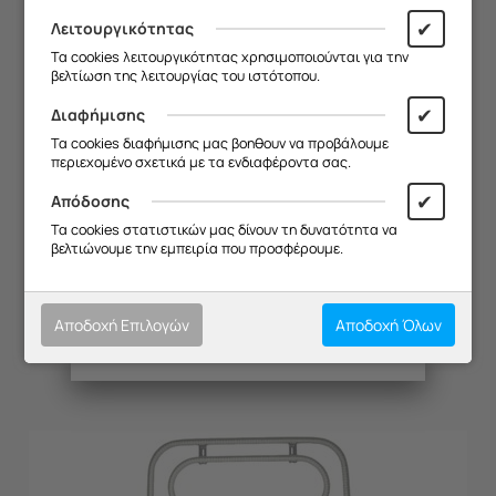
19/08
.
✔
Λειτουργικότητας
Σας ευχαριστούμε για την
Τα cookies λειτουργικότητας χρησιμοποιούνται για την
κατανόηση και σας ευχόμαστε καλό
βελτίωση της λειτουργίας του ιστότοπου.
καλοκαίρι!
✔
Διαφήμισης
Θα θέλαμε να σας ενημερώσουμε ότι
Τα cookies διαφήμισης μας βοηθουν να προβάλουμε
η επιχείρησή μας θα παραμείνει
περιεχομένο σχετικά με τα ενδιαφέροντα σας.
κλειστή από
13/08 έως και 18/08
,
λόγω καλοκαιρινών διακοπών.
✔
Απόδοσης
Θα είμαστε ξανά κοντά σας από
Τα cookies στατιστικών μας δίνουν τη δυνατότητα να
19/08
.
βελτιώνουμε την εμπειρία που προσφέρουμε.
ΘΕΡΜΟΣΤΑΤΗΣ ΦΟΥΡΝΟΥ KUPP 0-320 =
Σας ευχαριστούμε για την
κατανόηση και σας ευχόμαστε καλό
Κωδικός:
20133024
καλοκαίρι!
Διαθέσιμο
Αποδοχή Επιλογών
Αποδοχή Όλων
€
67.59