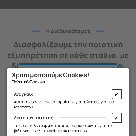
H Διαδικασία μας
Διασφαλίζουμε την ποιοτική
εξυπηρέτηση σε κάθε στάδιο, με
διαφάνεια και υπευθυνότητα.
Χρησιμοποιούμε Cookies!
Θα θέλαμε να σας ενημερώσουμε ότι
Πολιτική Cookies
η επιχείρησή μας θα παραμείνει
κλειστή από
13/08 έως και 18/08
,
✔
Αναγκαία
λόγω καλοκαιρινών διακοπών.
01
Αυτά τα cookies είναι απαραίτητα για τη λειτουργία του
ιστότοπου.
Θα είμαστε ξανά κοντά σας από
19/08
.
✔
Λειτουργικότητας
Σας ευχαριστούμε για την
Τα cookies λειτουργικότητας χρησιμοποιούνται για την
κατανόηση και σας ευχόμαστε καλό
Επικοινωνία
βελτίωση της λειτουργίας του ιστότοπου.
καλοκαίρι!