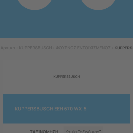
Αρχική
>
KUPPERSBUSCH
>
ΦΟΥΡΝΟΣ ΕΝΤΟΙΧΙΣΜΕΝΟΣ
>
KUPPERS
KUPPERSBUSCH EEH 670 WX-5
ΤΑΞΙΝΟΜΗΣΗ
Καμία Ταξινόμιση