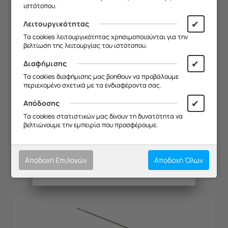
ιστότοπου.
Θα είμαστε ξανά κοντά σας από
19/08
.
✔
Λειτουργικότητας
Σας ευχαριστούμε για την
Τα cookies λειτουργικότητας χρησιμοποιούνται για την
κατανόηση και σας ευχόμαστε καλό
βελτίωση της λειτουργίας του ιστότοπου.
καλοκαίρι!
✔
Διαφήμισης
Θα θέλαμε να σας ενημερώσουμε ότι
Τα cookies διαφήμισης μας βοηθουν να προβάλουμε
η επιχείρησή μας θα παραμείνει
περιεχομένο σχετικά με τα ενδιαφέροντα σας.
κλειστή από
13/08 έως και 18/08
,
λόγω καλοκαιρινών διακοπών.
✔
Απόδοσης
Θα είμαστε ξανά κοντά σας από
ΔΙΑΚΟΠΤΗΣ ΦΟΥΡΝΟΥ KUPP EEH 641 (ΚΤΡΓΘ)
Τα cookies στατιστικών μας δίνουν τη δυνατότητα να
19/08
.
βελτιώνουμε την εμπειρία που προσφέρουμε.
Κωδικός:
20133010
Σας ευχαριστούμε για την
κατανόηση και σας ευχόμαστε καλό
Μη Διαθέσιμο
καλοκαίρι!
Αποδοχή Επιλογών
Αποδοχή Όλων
[Καλέστε για Τιμή]