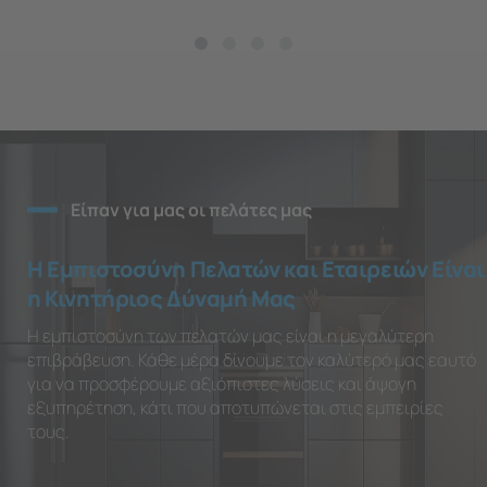
Είπαν για μας οι πελάτες μας
Η Εμπιστοσύνη Πελατών και Εταιρειών Είναι
η Κινητήριος Δύναμή Μας
Η εμπιστοσύνη των πελατών μας είναι η μεγαλύτερη
επιβράβευση. Κάθε μέρα δίνουμε τον καλύτερό μας εαυτό
για να προσφέρουμε αξιόπιστες λύσεις και άψογη
εξυπηρέτηση, κάτι που αποτυπώνεται στις εμπειρίες
τους.