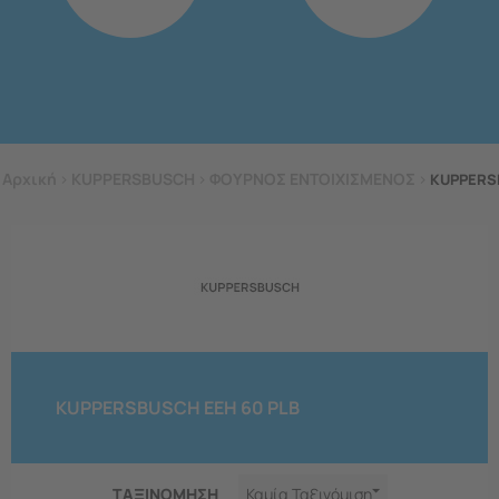
Αρχική
>
KUPPERSBUSCH
>
ΦΟΥΡΝΟΣ ΕΝΤΟΙΧΙΣΜΕΝΟΣ
>
KUPPERS
KUPPERSBUSCH EEH 60 PLB
ΤΑΞΙΝΟΜΗΣΗ
Καμία Ταξινόμιση