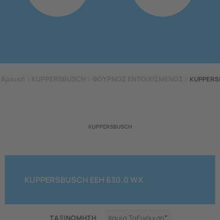
Αρχική
>
KUPPERSBUSCH
>
ΦΟΥΡΝΟΣ ΕΝΤΟΙΧΙΣΜΕΝΟΣ
>
KUPPERS
KUPPERSBUSCH EEH 630.0 WX
ΤΑΞΙΝΟΜΗΣΗ
Καμία Ταξινόμιση