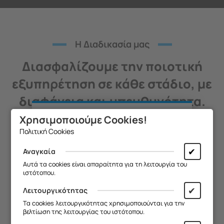
H Διαδικασία μας
Διασφαλίζουμε την ποιοτική
εξυπηρέτηση σε κάθε στάδιο, με
διαφάνεια και υπευθυνότητα.
Χρησιμοποιούμε Cookies!
Θα θέλαμε να σας ενημερώσουμε ότι
Πολιτική Cookies
η επιχείρησή μας θα παραμείνει
κλειστή από
13/08 έως και 18/08
,
✔
Αναγκαία
01
λόγω καλοκαιρινών διακοπών.
Αυτά τα cookies είναι απαραίτητα για τη λειτουργία του
ιστότοπου.
Θα είμαστε ξανά κοντά σας από
19/08
.
✔
Λειτουργικότητας
Σας ευχαριστούμε για την
Τα cookies λειτουργικότητας χρησιμοποιούνται για την
Επικοινωνία
κατανόηση και σας ευχόμαστε καλό
βελτίωση της λειτουργίας του ιστότοπου.
καλοκαίρι!