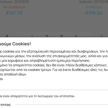
Κωδικός:
20133015
Κωδικός:
2013301
Μη Διαθέσιμο
Διαθέσιμο
€
167.79
€
106.24
1
2
3
4
ιούμε Cookies!
 cookies για την εξατομίκευση περιεχομένου και διαφημίσεων, την 
ινωνικών μέσων, την ανάλυση της επισκεψιμότητάς μας, αλλά και για
 μία κορυφαία και απροβλημάτιστη εμπειρία περιήγησης.
μόνο τα απαραίτητα cookies, δεν θα είναι πλέον διαθέσιμες κάποιες 
εξαρτώνται από τα cookies τρίτων. Για να έχετε διαθέσιμες όλες τις λε
τε αποδοχή όλων.
es
ε να σας ενημερώσουμε ότι η επιχείρησή μας θα παραμείνει κλειστή
το ανταλλακτικό που θέλετε μπορείτε να
κάνετ
έως και 18/08
, λόγω καλοκαιρινών διακοπών.
es είναι απαραίτητα για τη λειτουργία του ιστότοπου.
 να μιλήσετε με εξειδικευμένο συνεργάτη μας
Θα είμαστε ξανά κοντά σας από
19/08
.
ότητας