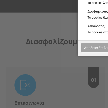
Σ
Τα cookies λε
Διαφήμιση
Τα cookies δι
Απόδοσης
Τα cookies στ
Διασφαλίζουμε την ποι
Αποδοχή Επιλ
01
Επικοινωνία