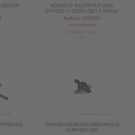
 10Θ POP
ΚΟΥΜΠΙ 0-9 KUPP POP ΙΝΟΧ
(ΚΤΡΓΘ) =>132154 (ΣΕΤ 4 ΛΕΥΚΑ)
9
Κωδικός:
20132100
Μη Διαθέσιμο
[Καλέστε για Τιμ
ή]
P EEH 610
ΘΕΡΜΙΚΗ ΑΣΦΑΛΕΙΑ ΑΝΕΜ ΨΥΞΗΣ
KUPP EEH 650