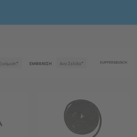
ξινόμιση
ΕΜΦΑNΙΣΗ
Ανα Σελίδα