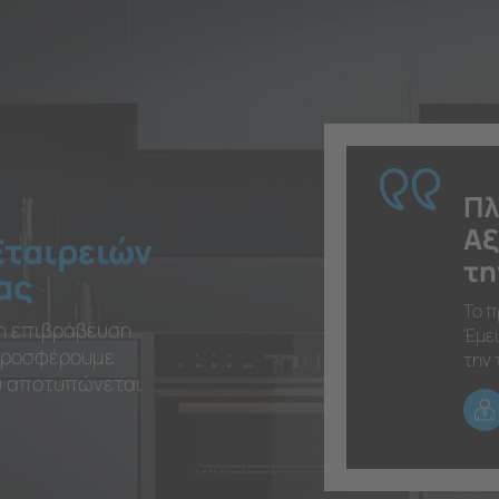
Πλ
Αξ
Εταιρειών
τη
ας
Το π
η επιβράβευση.
Έμει
 προσφέρουμε
την 
ου αποτυπώνεται