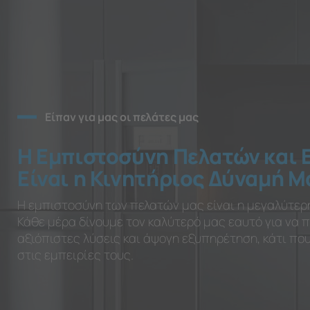
Είπαν για μας οι πελάτες μας
Η Εμπιστοσύνη Πελατών και 
Είναι η Κινητήριος Δύναμή Μ
Η εμπιστοσύνη των πελατών μας είναι η μεγαλύτερ
Κάθε μέρα δίνουμε τον καλύτερό μας εαυτό για να
αξιόπιστες λύσεις και άψογη εξυπηρέτηση, κάτι π
στις εμπειρίες τους.