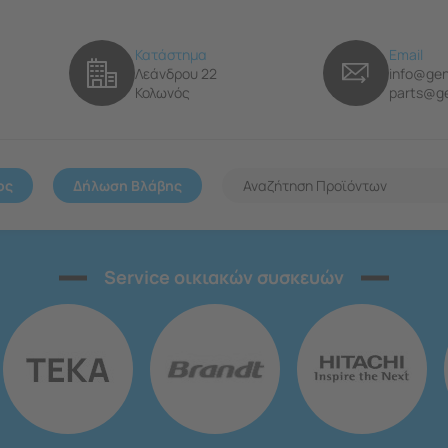
Κατάστημα
Email
Λεάνδρου 22
info@gen
Κολωνός
parts@ge
ος
Δήλωση Βλάβης
Service οικιακών συσκευών