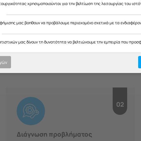
ας ευχαριστούμε για την κατανόηση και σας ευχόμαστε καλό καλοκαίρ
ιτουργικότητας χρησιμοποιούνται για την βελτίωση της λειτουργίας του ιστό
ς
αφήμισης μας βοηθουν να προβάλουμε περιεχομένο σχετικά με τα ενδιαφέρο
H Διαδικασία μας
ατιστικών μας δίνουν τη δυνατότητα να βελτιώνουμε την εμπειρία που προσ
οτική εξυπηρέτηση σε κάθε στ
ογών
υπευθυνότητα.
02
Διάγνωση προβλήματος