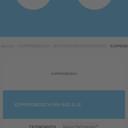
Αρχική
>
KUPPERSBUSCH
>
ΦΟΥΡΝΟΣ ΕΝΤΟΙΧΙΣΜΕΝΟΣ
>
KUPPERS
KUPPERSBUSCH EEH 650.0 JX
ΤΑΞΙΝΟΜΗΣΗ
Καμία Ταξινόμιση