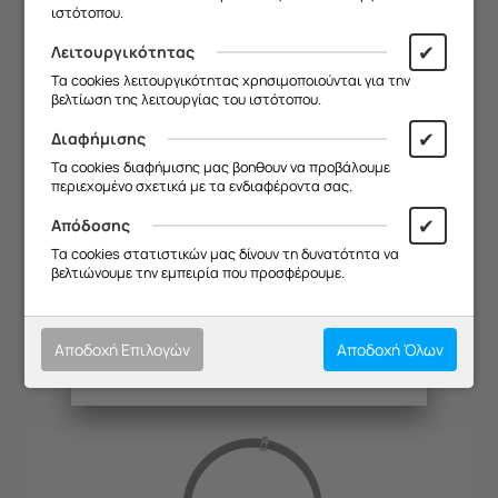
ιστότοπου.
Θα είμαστε ξανά κοντά σας από
19/08
.
✔
Λειτουργικότητας
Σας ευχαριστούμε για την
Τα cookies λειτουργικότητας χρησιμοποιούνται για την
κατανόηση και σας ευχόμαστε καλό
βελτίωση της λειτουργίας του ιστότοπου.
καλοκαίρι!
✔
Διαφήμισης
Θα θέλαμε να σας ενημερώσουμε ότι
Τα cookies διαφήμισης μας βοηθουν να προβάλουμε
η επιχείρησή μας θα παραμείνει
περιεχομένο σχετικά με τα ενδιαφέροντα σας.
κλειστή από
13/08 έως και 18/08
,
λόγω καλοκαιρινών διακοπών.
✔
Απόδοσης
Θα είμαστε ξανά κοντά σας από
ΚΙΝΗΤΗΡΑΣ AG KUPPER EEH 652
Τα cookies στατιστικών μας δίνουν τη δυνατότητα να
19/08
.
βελτιώνουμε την εμπειρία που προσφέρουμε.
Κωδικός:
20133007
Σας ευχαριστούμε για την
Διαθέσιμο
κατανόηση και σας ευχόμαστε καλό
καλοκαίρι!
€
177.15
Αποδοχή Επιλογών
Αποδοχή Όλων