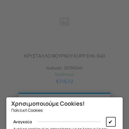
ΚΡΥΣΤΑΛΛΟ ΦΟΥΡΝΟΥ KUPP EHK-640
Κωδικός:
20136040
Διαθέσιμο
€
116.12
Χρησιμοποιούμε Cookies!
Θα θέλαμε να σας ενημερώσουμε ότι
Πολιτική Cookies
η επιχείρησή μας θα παραμείνει
κλειστή από
13/08 έως και 18/08
,
✔
Αναγκαία
λόγω καλοκαιρινών διακοπών.