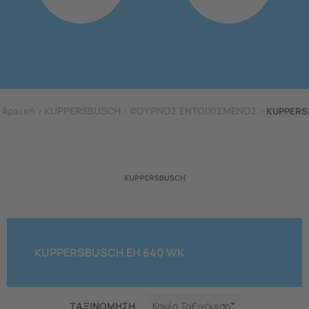
Αρχική
>
KUPPERSBUSCH
>
ΦΟΥΡΝΟΣ ΕΝΤΟΙΧΙΣΜΕΝΟΣ
>
KUPPERS
KUPPERSBUSCH EH 640 WK
ΤΑΞΙΝΟΜΗΣΗ
Καμία Ταξινόμιση