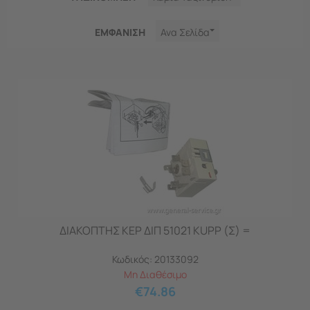
ΕΜΦΑNΙΣΗ
Ανα Σελίδα
ΔΙΑΚΟΠΤΗΣ ΚΕΡ ΔΙΠ 51021 KUPP (Σ) =
Κωδικός:
20133092
Μη Διαθέσιμο
€
74.86