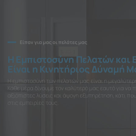
Είπαν για μας οι πελάτες μας
Η Εμπιστοσύνη Πελατών και 
Είναι η Κινητήριος Δύναμή Μ
Η εμπιστοσύνη των πελατών μας είναι η μεγαλύτερ
Κάθε μέρα δίνουμε τον καλύτερό μας εαυτό για να
αξιόπιστες λύσεις και άψογη εξυπηρέτηση, κάτι π
στις εμπειρίες τους.