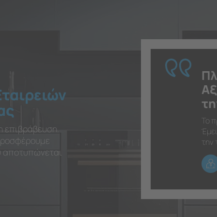
Πλ
Αξ
Εταιρειών
τη
ας
Το π
η επιβράβευση.
Έμει
 προσφέρουμε
την 
ου αποτυπώνεται