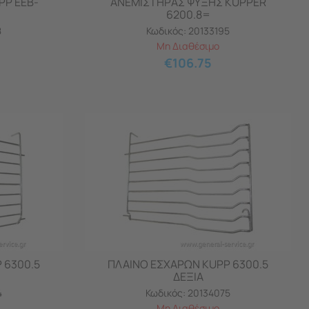
PP EEB-
ΑΝΕΜΙΣΤΗΡΑΣ ΨΥΞΗΣ KUPPER
6200.8=
8
Κωδικός:
20133195
Μη Διαθέσιμο
€
106.75
 6300.5
ΠΛΑΙΝΟ ΕΣΧΑΡΩΝ KUPP 6300.5
ΔΕΞΙΑ
4
Κωδικός:
20134075
Μη Διαθέσιμο