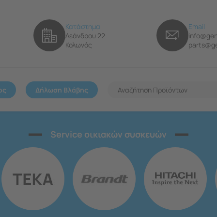
Κατάστημα
Email
Λεάνδρου 22
info@gen
Κολωνός
parts@ge
ος
Δήλωση Βλάβης
Service οικιακών συσκευών