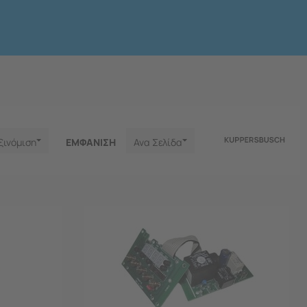
ξινόμιση
ΕΜΦΑNΙΣΗ
Ανα Σελίδα