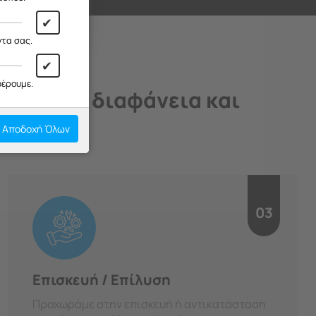
✔
ντα σας.
✔
φέρουμε.
άδιο, με διαφάνεια και
Αποδοχή Όλων
03
Επισκευή / Επίλυση
Προχωράμε στην επισκευή ή αντικατάσταση