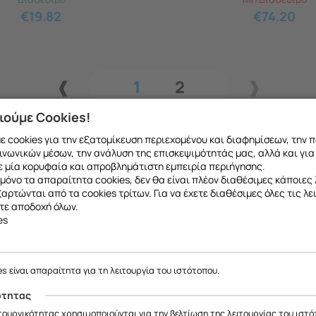
€
19.82
€
74.20
1
2
ιούμε Cookies!
 cookies για την εξατομίκευση περιεχομένου και διαφημίσεων, την 
ινωνικών μέσων, την ανάλυση της επισκεψιμότητάς μας, αλλά και για
 μία κορυφαία και απροβλημάτιστη εμπειρία περιήγησης.
μόνο τα απαραίτητα cookies, δεν θα είναι πλέον διαθέσιμες κάποιες 
εξαρτώνται από τα cookies τρίτων. Για να έχετε διαθέσιμες όλες τις λε
τε αποδοχή όλων.
es
ε να σας ενημερώσουμε ότι η επιχείρησή μας θα παραμείνει κλειστή
το ανταλλακτικό που θέλετε μπορείτε να
κάνετ
έως και 18/08
, λόγω καλοκαιρινών διακοπών.
es είναι απαραίτητα για τη λειτουργία του ιστότοπου.
 να μιλήσετε με εξειδικευμένο συνεργάτη μας
Θα είμαστε ξανά κοντά σας από
19/08
.
ότητας
ας ευχαριστούμε για την κατανόηση και σας ευχόμαστε καλό καλοκαίρ
ιτουργικότητας χρησιμοποιούνται για την βελτίωση της λειτουργίας του ιστό