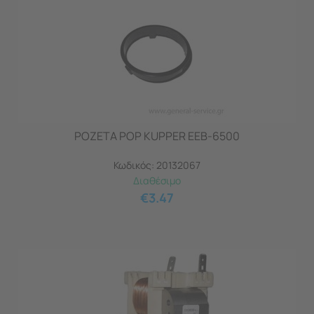
ΡΟΖΕΤΑ POP KUPPER EEB-6500
Κωδικός:
20132067
Διαθέσιμο
€
3.47