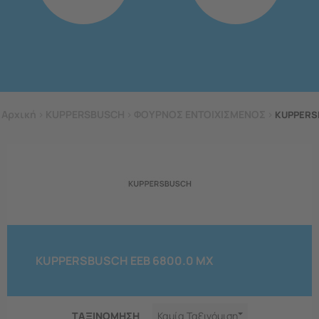
Αρχική
>
KUPPERSBUSCH
>
ΦΟΥΡΝΟΣ ΕΝΤΟΙΧΙΣΜΕΝΟΣ
>
KUPPERS
KUPPERSBUSCH EEB 6800.0 MX
ΤΑΞΙΝΟΜΗΣΗ
Καμία Ταξινόμιση