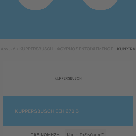
Αρχική
>
KUPPERSBUSCH
>
ΦΟΥΡΝΟΣ ΕΝΤΟΙΧΙΣΜΕΝΟΣ
>
KUPPERS
KUPPERSBUSCH EEH 670 B
ΤΑΞΙΝΟΜΗΣΗ
Καμία Ταξινόμιση