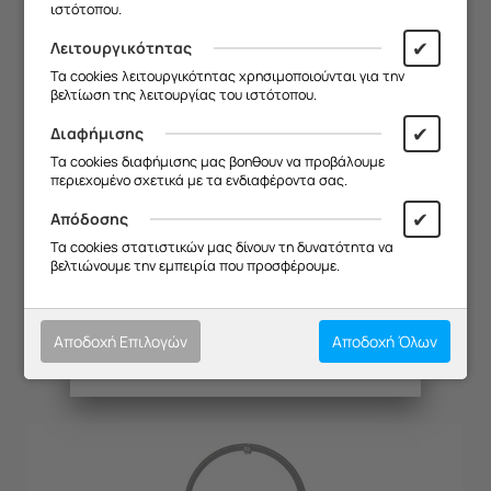
ιστότοπου.
Θα είμαστε ξανά κοντά σας από
19/08
.
✔
Λειτουργικότητας
Σας ευχαριστούμε για την
Τα cookies λειτουργικότητας χρησιμοποιούνται για την
κατανόηση και σας ευχόμαστε καλό
βελτίωση της λειτουργίας του ιστότοπου.
καλοκαίρι!
✔
Διαφήμισης
Θα θέλαμε να σας ενημερώσουμε ότι
Τα cookies διαφήμισης μας βοηθουν να προβάλουμε
η επιχείρησή μας θα παραμείνει
περιεχομένο σχετικά με τα ενδιαφέροντα σας.
κλειστή από
13/08 έως και 18/08
,
λόγω καλοκαιρινών διακοπών.
✔
Απόδοσης
Θα είμαστε ξανά κοντά σας από
ΚΙΝΗΤΗΡΑΣ AG KUPPER EEH 670
Τα cookies στατιστικών μας δίνουν τη δυνατότητα να
19/08
.
βελτιώνουμε την εμπειρία που προσφέρουμε.
Κωδικός:
20133008
Σας ευχαριστούμε για την
κατανόηση και σας ευχόμαστε καλό
Διαθέσιμο
καλοκαίρι!
€
152.15
Αποδοχή Επιλογών
Αποδοχή Όλων