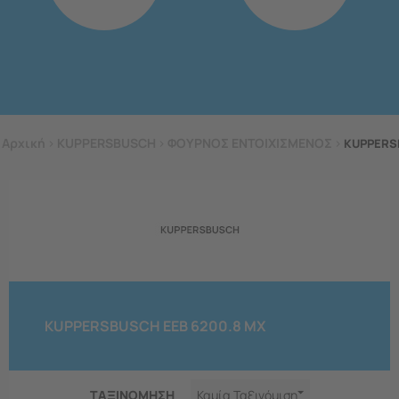
Αρχική
>
KUPPERSBUSCH
>
ΦΟΥΡΝΟΣ ΕΝΤΟΙΧΙΣΜΕΝΟΣ
>
KUPPERS
KUPPERSBUSCH EEB 6200.8 MX
ΤΑΞΙΝΟΜΗΣΗ
Καμία Ταξινόμιση