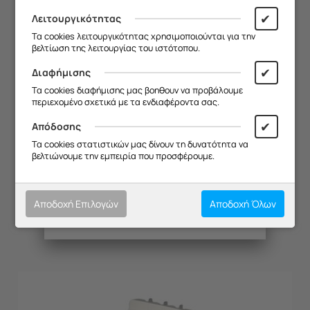
19/08
.
✔
Λειτουργικότητας
Σας ευχαριστούμε για την
Τα cookies λειτουργικότητας χρησιμοποιούνται για την
κατανόηση και σας ευχόμαστε καλό
βελτίωση της λειτουργίας του ιστότοπου.
καλοκαίρι!
✔
Διαφήμισης
Θα θέλαμε να σας ενημερώσουμε ότι
Τα cookies διαφήμισης μας βοηθουν να προβάλουμε
η επιχείρησή μας θα παραμείνει
περιεχομένο σχετικά με τα ενδιαφέροντα σας.
κλειστή από
13/08 έως και 18/08
,
λόγω καλοκαιρινών διακοπών.
✔
Απόδοσης
Θα είμαστε ξανά κοντά σας από
Τα cookies στατιστικών μας δίνουν τη δυνατότητα να
19/08
.
βελτιώνουμε την εμπειρία που προσφέρουμε.
ΑΝΤΙΣΤΑΣΗ ΑΝΩ KUPPER 1100W
Σας ευχαριστούμε για την
κατανόηση και σας ευχόμαστε καλό
Κωδικός:
20133069
καλοκαίρι!
Διαθέσιμο
Αποδοχή Επιλογών
Αποδοχή Όλων
€
92.40