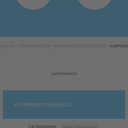
Αρχική
>
KUPPERSBUSCH
>
ΦΟΥΡΝΟΣ ΕΝΤΟΙΧΙΣΜΕΝΟΣ
>
KUPPERS
KUPPERSBUSCH EEB 62 CL
ΤΑΞΙΝΟΜΗΣΗ
Καμία Ταξινόμιση