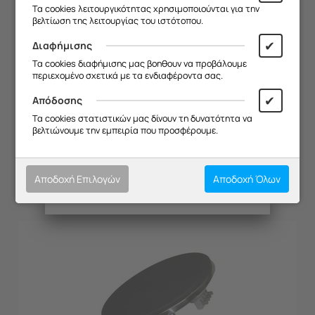
Σας ευχαριστούμε για την
Τα cookies λειτουργικότητας χρησιμοποιούνται για την
κατανόηση και σας ευχόμαστε καλό
βελτίωση της λειτουργίας του ιστότοπου.
καλοκαίρι!
✔
Διαφήμισης
Θα θέλαμε να σας ενημερώσουμε ότι
Τα cookies διαφήμισης μας βοηθουν να προβάλουμε
η επιχείρησή μας θα παραμείνει
περιεχομένο σχετικά με τα ενδιαφέροντα σας.
κλειστή από
13/08 έως και 18/08
,
λόγω καλοκαιρινών διακοπών.
✔
Απόδοσης
ΕΣΤΙΑ 450W DAVOLINE ΦΟΥΡΝΑΚΙ
Θα είμαστε ξανά κοντά σας από
Τα cookies στατιστικών μας δίνουν τη δυνατότητα να
19/08
.
βελτιώνουμε την εμπειρία που προσφέρουμε.
Κωδικός:
20173037
Σας ευχαριστούμε για την
Διαθέσιμο
κατανόηση και σας ευχόμαστε καλό
€
9.18
καλοκαίρι!
Αποδοχή Επιλογών
Αποδοχή Όλων