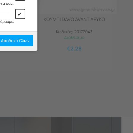
ντα σας.
✔
KI DAVO
ΚΟΥΜΠΙ DAVO AVANT ΛΕΥΚΟ
φέρουμε.
Κωδικός:
20172043
Διαθέσιμο
Αποδοχή Όλων
€
2.28