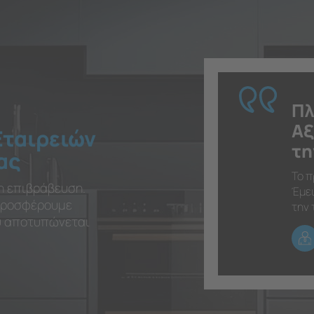
Πλ
Αξ
Εταιρειών
τη
ας
Το π
η επιβράβευση.
Έμει
 προσφέρουμε
την 
ου αποτυπώνεται