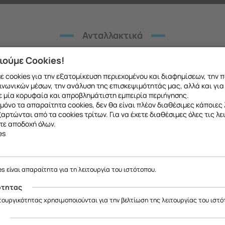
Ανταλλακτικά
Λοιπά προϊόντα συσκευής
ιούμε Cookies!
 cookies για την εξατομίκευση περιεχομένου και διαφημίσεων, την 
ινωνικών μέσων, την ανάλυση της επισκεψιμότητάς μας, αλλά και για
 μία κορυφαία και απροβλημάτιστη εμπειρία περιήγησης.
μόνο τα απαραίτητα cookies, δεν θα είναι πλέον διαθέσιμες κάποιες 
εξαρτώνται από τα cookies τρίτων. Για να έχετε διαθέσιμες όλες τις λε
τε αποδοχή όλων.
es
ε να σας ενημερώσουμε ότι η επιχείρησή μας θα παραμείνει κλειστή
έως και 18/08
, λόγω καλοκαιρινών διακοπών.
es είναι απαραίτητα για τη λειτουργία του ιστότοπου.
Θα είμαστε ξανά κοντά σας από
19/08
.
ότητας
ας ευχαριστούμε για την κατανόηση και σας ευχόμαστε καλό καλοκαίρ
ιτουργικότητας χρησιμοποιούνται για την βελτίωση της λειτουργίας του ιστό
ς