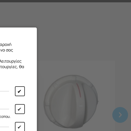
παροχή
 να σας
λειτουργίες
ιτουργίες, θα
✔
 από
13/08
✔
ι!
τοπου.
✔