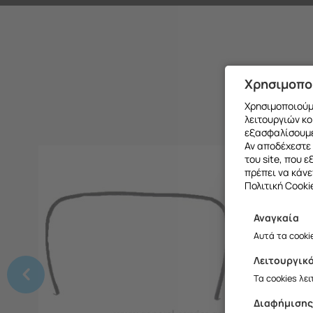
Χρησιμοπο
Χρησιμοποιούμε
λειτουργιών κο
εξασφαλίσουμε
Αν αποδέχεστε 
του site, που 
πρέπει να κάνε
Πολιτική Cooki
Αναγκαία
Θα θέλαμ
Αυτά τα cooki
Λειτουργικ
Σ
Τα cookies λε
Διαφήμιση