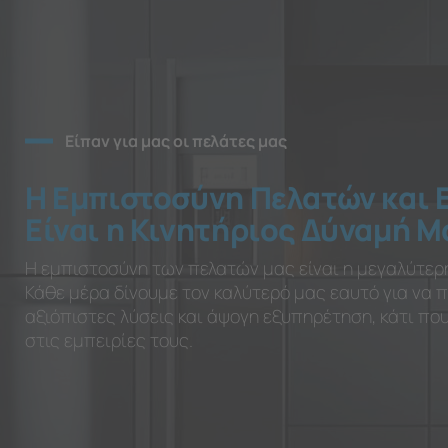
Είπαν για μας οι πελάτες μας
Η Εμπιστοσύνη Πελατών και 
Είναι η Κινητήριος Δύναμή Μ
Η εμπιστοσύνη των πελατών μας είναι η μεγαλύτερ
Κάθε μέρα δίνουμε τον καλύτερό μας εαυτό για να
αξιόπιστες λύσεις και άψογη εξυπηρέτηση, κάτι π
στις εμπειρίες τους.