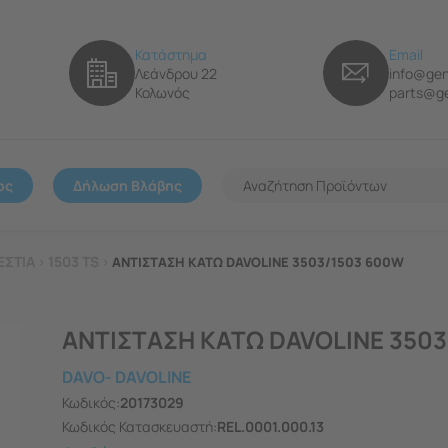
Κατάστημα
Email
Λεάνδρου 22
info@gen
Κολωνός
parts@ge
ος
Δήλωση Βλάβης
ΕΣΤΙΑ
>
1503 TS
>
ΑΝΤΙΣΤΑΣΗ ΚΑΤΩ DAVOLINE 3503/1503 600W
ΑΝΤΙΣΤΑΣΗ ΚΑΤΩ DAVOLINE 350
DAVO- DAVOLINE
Κωδικός:
20173029
Κωδικός Κατασκευαστή:
REL.0001.000.13