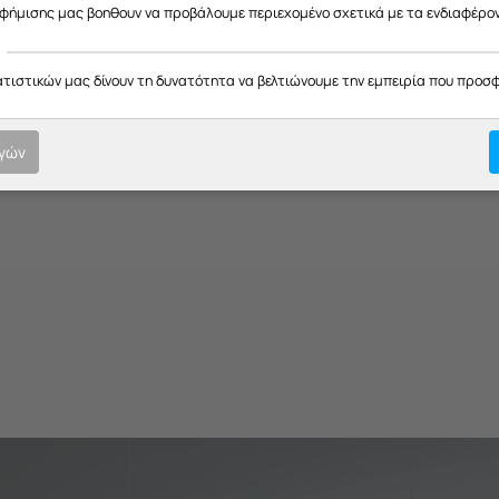
αφήμισης μας βοηθουν να προβάλουμε περιεχομένο σχετικά με τα ενδιαφέρο
ΦΟΥΡΝAKI DAVO FUTURA
ΠΟΔΑΡΑΚΙ ΟΡΙΖ ΦΟΥΡΝA
ατιστικών μας δίνουν τη δυνατότητα να βελτιώνουμε την εμπειρία που προσ
1503 ΛΕΥΚΗ (Σ)
4503 ΛΕΥΚΟ
Κωδικός:
20172036
Κωδικός:
20172037
Μη Διαθέσιμο
Διαθέσιμο
ογών
€
10.04
€
1.71