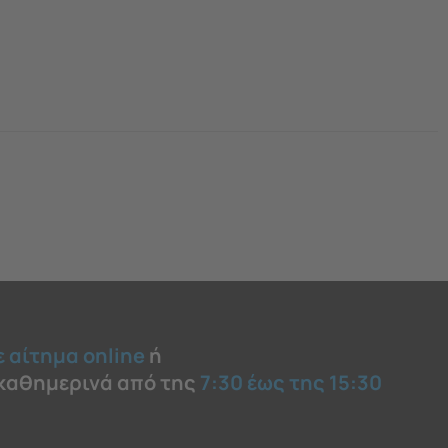
ε αίτημα online
ή
 καθημερινά από της
7:30 έως της 15:30