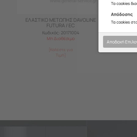
Τα cookies δι
Απόδοσης
ΕΛΑΣΤΙΚΟ ΜΕΤΩΠΗΣ DAVOLINE
ΛΑΒΗ 
Τα cookies στ
FUTURA / EC
Κωδικός:
20171004
Μη Διαθέσιμο
Αποδοχή Επιλ
[Καλέστε για
Τιμή]