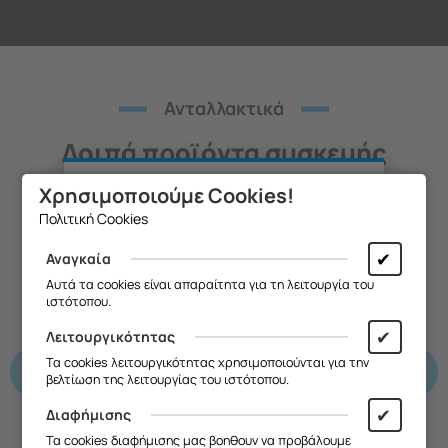
Ανταλλακτικά
Λοιπά προϊόντα συσκευής
Χρησιμοποιούμε Cookies!
Θα θέλαμε να σας ενημερώσουμε ότι
Πολιτική Cookies
η επιχείρησή μας θα παραμείνει
κλειστή από
13/08 έως και 18/08
,
✔
Αναγκαία
λόγω καλοκαιρινών διακοπών.
Αυτά τα cookies είναι απαραίτητα για τη λειτουργία του
ιστότοπου.
Θα είμαστε ξανά κοντά σας από
Κ
19/08
.
✔
Λειτουργικότητας
Σας ευχαριστούμε για την
Τα cookies λειτουργικότητας χρησιμοποιούνται για την
κατανόηση και σας ευχόμαστε καλό
βελτίωση της λειτουργίας του ιστότοπου.
καλοκαίρι!
✔
Διαφήμισης
ΕΛΑΣΤΙΚΟ
ΛΑΒΗ ΦΟΥΡΝAKI
Θα θέλαμε να σας ενημερώσουμε ότι
ΜΕΤΩΠΗΣ
DAVO FUTURA
Τα cookies διαφήμισης μας βοηθουν να προβάλουμε
η επιχείρησή μας θα παραμείνει