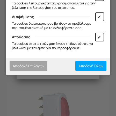
Σας ευχαριστούμε για την
Τα cookies λειτουργικότητας χρησιμοποιούνται για την
κατανόηση και σας ευχόμαστε καλό
βελτίωση της λειτουργίας του ιστότοπου.
καλοκαίρι!
✔
Διαφήμισης
Θα θέλαμε να σας ενημερώσουμε ότι
Τα cookies διαφήμισης μας βοηθουν να προβάλουμε
η επιχείρησή μας θα παραμείνει
περιεχομένο σχετικά με τα ενδιαφέροντα σας.
κλειστή από
13/08 έως και 18/08
,
λόγω καλοκαιρινών διακοπών.
✔
Απόδοσης
ΕΣΤΙΑ 1500W DAVOLINE ΦΟΥΡΝΑΚΙ (Σ)
Θα είμαστε ξανά κοντά σας από
Τα cookies στατιστικών μας δίνουν τη δυνατότητα να
19/08
.
βελτιώνουμε την εμπειρία που προσφέρουμε.
Κωδικός:
20173039
Σας ευχαριστούμε για την
Μη Διαθέσιμο
κατανόηση και σας ευχόμαστε καλό
€
14.80
καλοκαίρι!
Αποδοχή Επιλογών
Αποδοχή Όλων