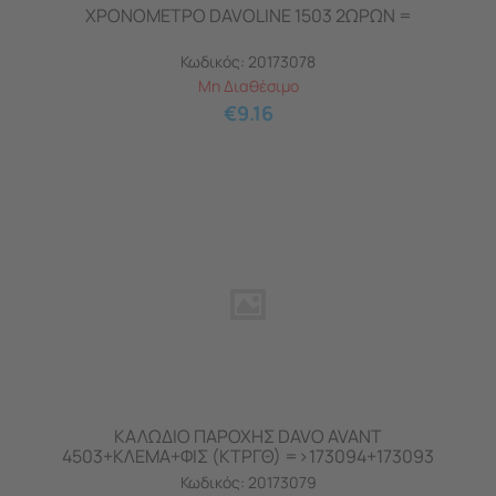
ΧΡΟΝΟΜΕΤΡΟ DAVOLINE 1503 2ΩΡΩΝ =
Κωδικός:
20173078
Μη Διαθέσιμο
€
9.16
ΚΑΛΩΔΙΟ ΠΑΡΟΧΗΣ DAVO AVANT
4503+ΚΛΕΜΑ+ΦΙΣ (ΚΤΡΓΘ) =>173094+173093
Κωδικός:
20173079