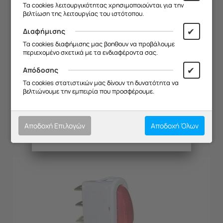
Σας ευχαριστούμε για την
Τα cookies λειτουργικότητας χρησιμοποιούνται για την
κατανόηση και σας ευχόμαστε καλό
βελτίωση της λειτουργίας του ιστότοπου.
καλοκαίρι!
✔
Διαφήμισης
Θα θέλαμε να σας ενημερώσουμε ότι
Τα cookies διαφήμισης μας βοηθουν να προβάλουμε
η επιχείρησή μας θα παραμείνει
περιεχομένο σχετικά με τα ενδιαφέροντα σας.
κλειστή από
13/08 έως και 18/08
,
λόγω καλοκαιρινών διακοπών.
✔
Απόδοσης
ΘΕΡΜΟΣΤΑΤΗΣ ΦΟΥΡΝΟΥ DAVOLINE 4503 EGO 0-
Θα είμαστε ξανά κοντά σας από
Τα cookies στατιστικών μας δίνουν τη δυνατότητα να
255 (ΚΤΡΓΘ)=> 173171
19/08
.
βελτιώνουμε την εμπειρία που προσφέρουμε.
Κωδικός:
20173036
Σας ευχαριστούμε για την
Μη Διαθέσιμο
κατανόηση και σας ευχόμαστε καλό
[Καλέστε για Τιμή]
καλοκαίρι!
Αποδοχή Επιλογών
Αποδοχή Όλων