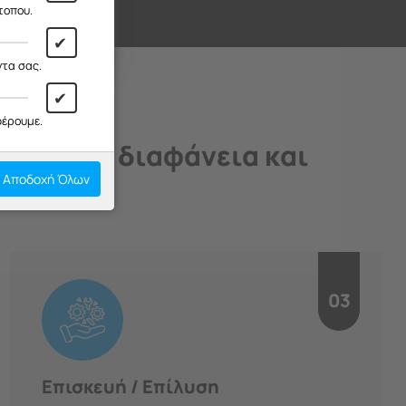
ι!
τοπου.
✔
ντα σας.
✔
φέρουμε.
άδιο, με διαφάνεια και
Αποδοχή Όλων
03
Επισκευή / Επίλυση