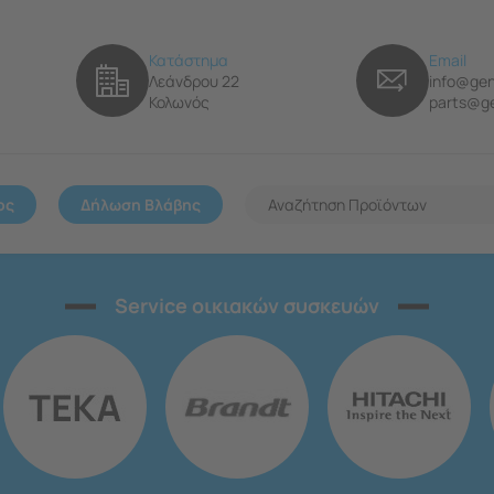
Κατάστημα
Email
Λεάνδρου 22
info@gen
Κολωνός
parts@ge
ος
Δήλωση Βλάβης
Service οικιακών συσκευών