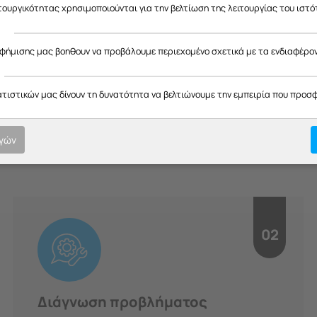
ας ευχαριστούμε για την κατανόηση και σας ευχόμαστε καλό καλοκαίρ
ιτουργικότητας χρησιμοποιούνται για την βελτίωση της λειτουργίας του ιστό
ς
αφήμισης μας βοηθουν να προβάλουμε περιεχομένο σχετικά με τα ενδιαφέρο
H Διαδικασία μας
ατιστικών μας δίνουν τη δυνατότητα να βελτιώνουμε την εμπειρία που προσ
οτική εξυπηρέτηση σε κάθε στ
ογών
υπευθυνότητα.
02
Διάγνωση προβλήματος