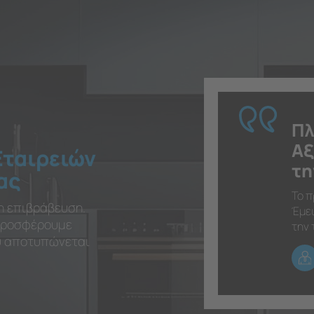
Πλ
Αξ
Εταιρειών
τη
ας
Το π
η επιβράβευση.
Έμει
 προσφέρουμε
την 
ου αποτυπώνεται