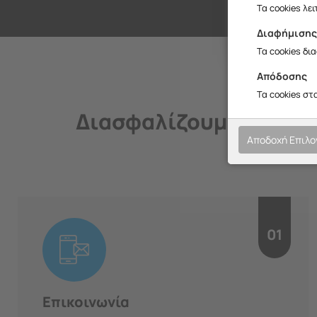
Σ
Τα cookies λε
Διαφήμιση
Τα cookies δι
Απόδοσης
Τα cookies στ
Διασφαλίζουμε την ποι
Αποδοχή Επιλ
01
Επικοινωνία