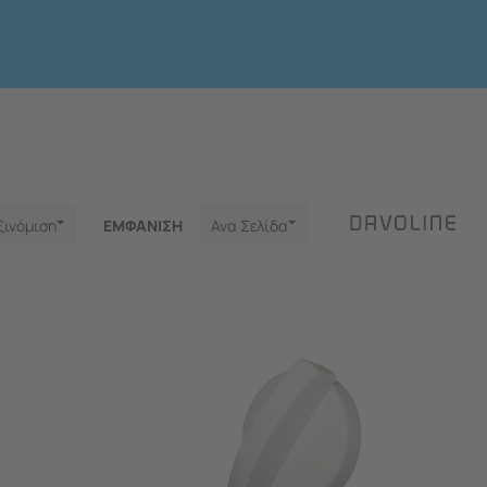
ξινόμιση
ΕΜΦΑNΙΣΗ
Ανα Σελίδα