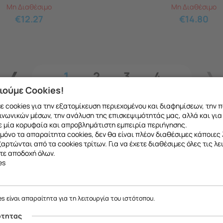
Μη Διαθέσιμο
Μη Διαθέσιμο
€
12.27
€
14.80
1
2
3
4
ιούμε Cookies!
 cookies για την εξατομίκευση περιεχομένου και διαφημίσεων, την 
ινωνικών μέσων, την ανάλυση της επισκεψιμότητάς μας, αλλά και για
 μία κορυφαία και απροβλημάτιστη εμπειρία περιήγησης.
μόνο τα απαραίτητα cookies, δεν θα είναι πλέον διαθέσιμες κάποιες 
εξαρτώνται από τα cookies τρίτων. Για να έχετε διαθέσιμες όλες τις λε
τε αποδοχή όλων.
es
ε να σας ενημερώσουμε ότι η επιχείρησή μας θα παραμείνει κλειστή
το ανταλλακτικό που θέλετε μπορείτε να
κάνετ
έως και 18/08
, λόγω καλοκαιρινών διακοπών.
es είναι απαραίτητα για τη λειτουργία του ιστότοπου.
 να μιλήσετε με εξειδικευμένο συνεργάτη μας
Θα είμαστε ξανά κοντά σας από
19/08
.
ότητας