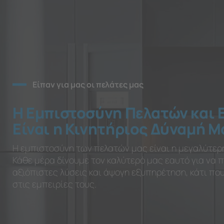
Είπαν για μας οι πελάτες μας
Η Εμπιστοσύνη Πελατών και 
Είναι η Κινητήριος Δύναμή Μ
Η εμπιστοσύνη των πελατών μας είναι η μεγαλύτερ
Κάθε μέρα δίνουμε τον καλύτερό μας εαυτό για να
αξιόπιστες λύσεις και άψογη εξυπηρέτηση, κάτι π
στις εμπειρίες τους.