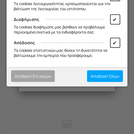
Σας ευχαριστούμε για την
Τα cookies λειτουργικότητας χρησιμοποιούνται για την
κατανόηση και σας ευχόμαστε καλό
βελτίωση της λειτουργίας του ιστότοπου.
καλοκαίρι!
✔
Διαφήμισης
Θα θέλαμε να σας ενημερώσουμε ότι
Τα cookies διαφήμισης μας βοηθουν να προβάλουμε
η επιχείρησή μας θα παραμείνει
περιεχομένο σχετικά με τα ενδιαφέροντα σας.
κλειστή από
13/08 έως και 18/08
,
λόγω καλοκαιρινών διακοπών.
✔
Απόδοσης
ΔΙΑΚΟΠΤΗΣ ΕΣΤΙΑΣ 450W DAVO 4503 ΟΒΑΛ
Θα είμαστε ξανά κοντά σας από
Τα cookies στατιστικών μας δίνουν τη δυνατότητα να
(ΚΤΡΓΘ)
19/08
.
βελτιώνουμε την εμπειρία που προσφέρουμε.
Κωδικός:
20173040
Σας ευχαριστούμε για την
Μη Διαθέσιμο
κατανόηση και σας ευχόμαστε καλό
[Καλέστε για Τιμή]
καλοκαίρι!
Αποδοχή Επιλογών
Αποδοχή Όλων