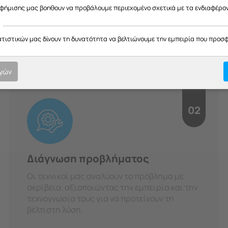
H Διαδικασία μας
αφήμισης μας βοηθουν να προβάλουμε περιεχομένο σχετικά με τα ενδιαφέρο
οτική εξυπηρέτηση σε κάθε στ
ατιστικών μας δίνουν τη δυνατότητα να βελτιώνουμε την εμπειρία που προσ
υπευθυνότητα.
ογών
02
Διάγνωση προβλήματος
Οι τεχνικοί μας αναλύουν το πρόβλημα με
ακρίβεια, αξιοποιώντας την εμπειρία και την
τεχνογνωσία τους για να προτείνουν τη
βέλτιστη λύση.