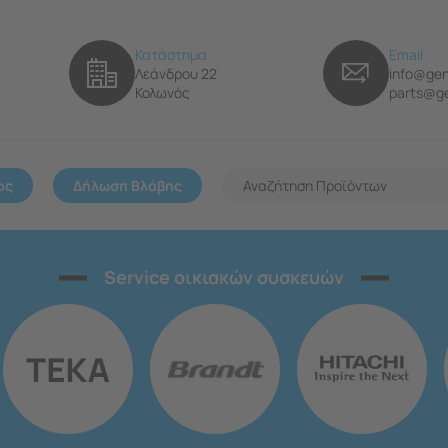
Κατάστημα
Email
Λεάνδρου 22
info@gen
Κολωνός
parts@ge
ος
Δήλωση Βλάβης
Service οικιακών συσκευών