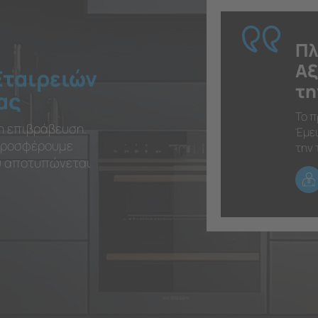
Πλ
Αξ
Εταιρειών
τη
ας
Το π
η επιβράβευση.
Έμει
 προσφέρουμε
την 
ου αποτυπώνεται