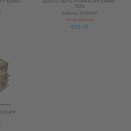
UPP EMWK-
ΔΙΣΚΟΣ ΠΕΡΙΣΤΡ MW KUPP EMWK-
1030
1
Κωδικός:
20136057
Μη Διαθέσιμο
€
26.70
W KUPP
1