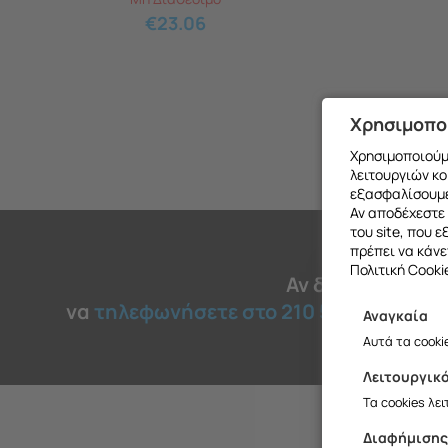
€
23.06
Χρησιμοπο
Χρησιμοποιούμε
λειτουργιών κο
εξασφαλίσουμε
Αν αποδέχεστε 
του site, που 
πρέπει να κάνε
Πολιτική Cooki
Αν δεν βρήκατε 
να
τηλεφωνήσετε στο 210 51 45 030
για
Αναγκαία
Θα θέλαμ
Αυτά τα cooki
Λειτουργικ
Σ
Τα cookies λε
Διαφήμιση