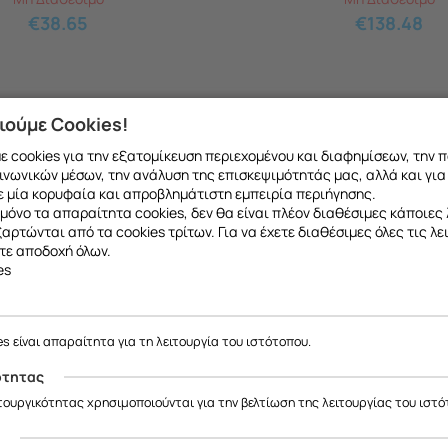
€
38.65
€
138.48
ιούμε Cookies!
 cookies για την εξατομίκευση περιεχομένου και διαφημίσεων, την 
ινωνικών μέσων, την ανάλυση της επισκεψιμότητάς μας, αλλά και για
 μία κορυφαία και απροβλημάτιστη εμπειρία περιήγησης.
μόνο τα απαραίτητα cookies, δεν θα είναι πλέον διαθέσιμες κάποιες 
εξαρτώνται από τα cookies τρίτων. Για να έχετε διαθέσιμες όλες τις λε
τε αποδοχή όλων.
es
το ανταλλακτικό που θέλετε μπορείτε να
κάνετ
 να μιλήσετε με εξειδικευμένο συνεργάτη μας
ε να σας ενημερώσουμε ότι η επιχείρησή μας θα παραμείνει κλειστή
έως και 18/08
, λόγω καλοκαιρινών διακοπών.
es είναι απαραίτητα για τη λειτουργία του ιστότοπου.
Θα είμαστε ξανά κοντά σας από
19/08
.
ότητας
ας ευχαριστούμε για την κατανόηση και σας ευχόμαστε καλό καλοκαίρ
ιτουργικότητας χρησιμοποιούνται για την βελτίωση της λειτουργίας του ιστό
ς