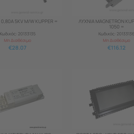
 0,80A 5KV M/W KUPPER =
ΛΥΧΝΙΑ MAGNETRON KU
1050 =
Κωδικός:
20133135
Κωδικός:
2013313
Μη Διαθέσιμο
Μη Διαθέσιμο
€
28.07
€
116.12