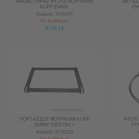
ΑΝΕΜΙΣΤΗΡΑΣ ΨΥΞΗΣ ΦΟΥΡΝ MW
ΜΕΤΑΣ
KUPP EMWK
EM
Κωδικός:
20133171
Μη Διαθέσιμο
€
116.13
ΠΟΡΤΑ ΕΣΩΤ ΦΟΥΡΝ MW KUPP
ΝΤΟΥΙ
EMWK-1050.0M =
ΛΥ
Κωδικός:
20132123
Μη Διαθέσιμο