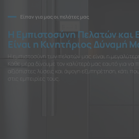
Είπαν για μας οι πελάτες μας
Η Εμπιστοσύνη Πελατών και 
Είναι η Κινητήριος Δύναμή Μ
Η εμπιστοσύνη των πελατών μας είναι η μεγαλύτερ
Κάθε μέρα δίνουμε τον καλύτερό μας εαυτό για να
αξιόπιστες λύσεις και άψογη εξυπηρέτηση, κάτι π
στις εμπειρίες τους.